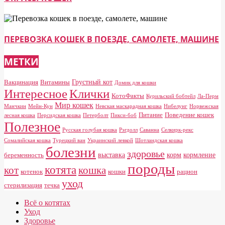
ПЕРЕВОЗКА КОШЕК В ПОЕЗДЕ, САМОЛЕТЕ, МАШИНЕ
МЕТКИ
Грустный кот
Вакцинация
Витамины
Домик для кошки
Клички
Интересное
КотоФакты
Курильский бобтейл
Ла-Перм
Мир кошек
Манчкин
Мейн-Кун
Невская маскарадная кошка
Нибелунг
Норвежская
Питание
Поведение кошек
лесная кошка
Персидская кошка
Петерболт
Пикси-боб
Полезное
Русская голубая кошка
Рэгдолл
Саванна
Селкирк-рекс
Сомалийская кошка
Турецкий ван
Украинский левкой
Шотландская кошка
болезни
здоровье
выставка
корм
кормление
беременность
породы
котята
кот
кошка
котенок
кошки
рацион
уход
стерилизация
течка
Всё о котятах
Уход
Здоровье