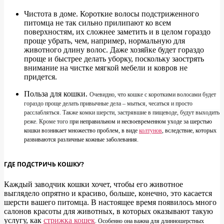
Чистота в доме. Короткие волосы подстриженного
питомца не так сильно прилипают ко всем
поверхностям, их сложнее заметить и в целом гораздо
проще убрать, чем, например, нормальную для
животного длину волос. Даже хозяйке будет гораздо
проще и быстрее делать уборку, поскольку заострять
внимание на чистке мягкой мебели и ковров не
придется.
Польза для кошки.
Очевидно, что кошке с короткими волосами будет
гораздо проще делать привычные дела – мыться, чесаться и просто
расслабляться. Также комки шерсти, застрявшие в пищеводе, будут выходить
реже. Кроме того п
ри неправильном и несвоевременном уходе за шерстью
кошки возникает множество проблем, в виде
колтунов
, вследствие, которых
развиваются различные кожные заболевания.
ГДЕ ПОДСТРИЧЬ КОШКУ?
Каждый заводчик кошки хочет, чтобы его животное
выглядело опрятно и красиво, больше, конечно, это касается
шерсти вашего питомца. В настоящее время появилось много
салонов красоты для животных, в которых оказывают такую
услугу, как
стрижка кошек
. Особенно она важна для длинношерстных