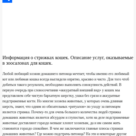
Отправить
Информация о стрижках кошек. Описание услуг, оказываемые
в зоосалонах для кошек.
Любой любящий хозяин домашнего питомца мечтает, чтобы именно его любимый
кот или любимая кошка всегда выглядели опрятно, красиво и чисто. Для того чтоб
добиться такого результата, необходимо выполнять совокупность действий. В
первую очередь при словосочетании «аккуратный внешний вид» у кошек мы
представляем себе чистую бархатную шерстку, ушки без грязи и аккуратные
подстриженные когти. Но многие хозяева животных, у которых очень длинная
шерсть, знают, что одним из обязательных «ритуалов» по уходу за питомцем
является стрижка. Почему-то для очень большого количества людей стрижка
домашних животных является абсурдом и глупостью, хотя на деле подстриженные
животные доставляют гораздо меньше хлопот хозяевам, да и им самим жить
становится гораздо спокойнее. В чем же заключаются главные плюсы стрижки
домашних животных? Где можно подстричь питомца? На эти и некоторые другие