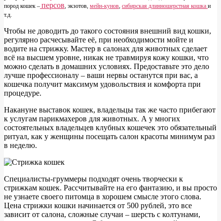
персов
пород кошек –
, экзотов,
мейн-кунов
,
сибирская длинношерстная кошка
и
т.д.
Чтобы не доводить до такого состояния внешний вид кошки,
регулярно расчесывайте её, при необходимости мойте и
водите на стрижку. Мастер в салонах для животных сделает
всё на высшем уровне, никак не травмируя кожу кошки, что
можно сделать в домашних условиях. Предоставьте это дело
лучше профессионалу – ваши нервы останутся при вас, а
кошечка получит максимум удовольствия и комфорта при
процедуре.
Накануне выставок кошек, владельцы так же часто прибегают
к услугам парикмахеров для животных. А у многих
состоятельных владельцев клубных кошечек это обязательный
ритуал, как у женщины посещать салон красоты минимум раз
в неделю.
Специалисты-груммеры подходят очень творчески к
стрижкам кошек. Рассчитывайте на его фантазию, и вы просто
не узнаете своего питомца в хорошем смысле этого слова.
Цена стрижки кошки начинается от 500 рублей, это все
зависит от салона, сложные случаи – шерсть с колтунами,