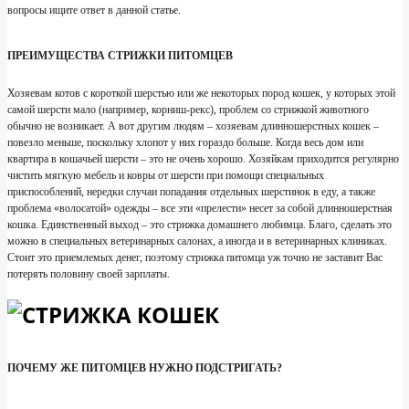
вопросы ищите ответ в данной статье.
ПРЕИМУЩЕСТВА СТРИЖКИ ПИТОМЦЕВ
Хозяевам котов с короткой шерстью или же некоторых пород кошек, у которых этой
самой шерсти мало (например, корниш-рекс), проблем со стрижкой животного
обычно не возникает. А вот другим людям – хозяевам длинношерстных кошек –
повезло меньше, поскольку хлопот у них гораздо больше. Когда весь дом или
квартира в кошачьей шерсти – это не очень хорошо. Хозяйкам приходится регулярно
чистить мягкую мебель и ковры от шерсти при помощи специальных
приспособлений, нередки случаи попадания отдельных шерстинок в еду, а также
проблема «волосатой» одежды – все эти «прелести» несет за собой длинношерстная
кошка. Единственный выход – это стрижка домашнего любимца. Благо, сделать это
можно в специальных ветеринарных салонах, а иногда и в ветеринарных клиниках.
Стоит это приемлемых денег, поэтому стрижка питомца уж точно не заставит Вас
потерять половину своей зарплаты.
ПОЧЕМУ ЖЕ ПИТОМЦЕВ НУЖНО ПОДСТРИГАТЬ?