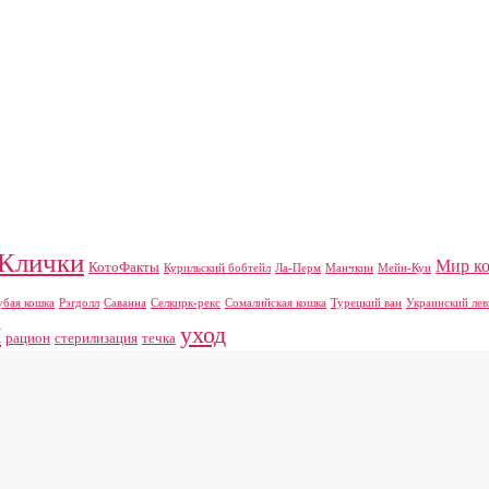
Клички
Мир к
КотоФакты
Курильский бобтейл
Ла-Перм
Манчкин
Мейн-Кун
убая кошка
Рэгдолл
Саванна
Селкирк-рекс
Сомалийская кошка
Турецкий ван
Украинский лев
ы
уход
рацион
стерилизация
течка