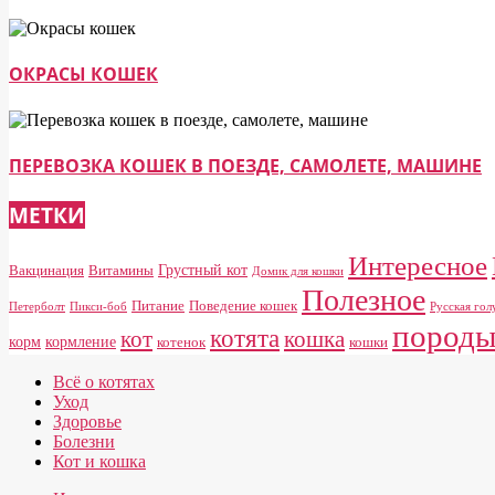
ОКРАСЫ КОШЕК
ПЕРЕВОЗКА КОШЕК В ПОЕЗДЕ, САМОЛЕТЕ, МАШИНЕ
МЕТКИ
Интересное
Грустный кот
Вакцинация
Витамины
Домик для кошки
Полезное
Питание
Поведение кошек
Петерболт
Пикси-боб
Русская гол
пород
котята
кот
кошка
корм
кормление
котенок
кошки
Всё о котятах
Уход
Здоровье
Болезни
Кот и кошка