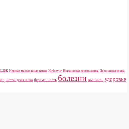
ошек
Невская маскарадная кошка
Нибелунг
Норвежская лесная кошка
Персидская кошка
болезни
здоровье
выставка
беременность
кой
Шотландская кошка