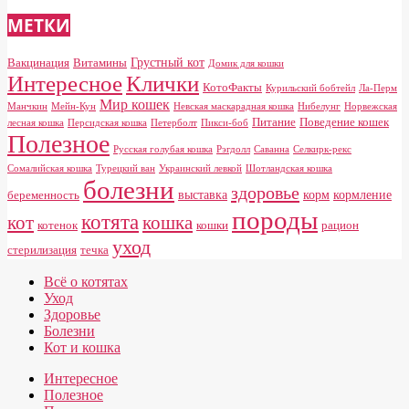
МЕТКИ
Грустный кот
Вакцинация
Витамины
Домик для кошки
Клички
Интересное
КотоФакты
Курильский бобтейл
Ла-Перм
Мир кошек
Манчкин
Мейн-Кун
Невская маскарадная кошка
Нибелунг
Норвежская
Питание
Поведение кошек
лесная кошка
Персидская кошка
Петерболт
Пикси-боб
Полезное
Русская голубая кошка
Рэгдолл
Саванна
Селкирк-рекс
Сомалийская кошка
Турецкий ван
Украинский левкой
Шотландская кошка
болезни
здоровье
выставка
корм
кормление
беременность
породы
котята
кот
кошка
котенок
кошки
рацион
уход
стерилизация
течка
Всё о котятах
Уход
Здоровье
Болезни
Кот и кошка
Интересное
Полезное