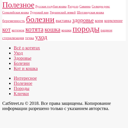
Полезное
Русская голубая кошка
Рэгдолл
Саванна
Селкирк-рекс
Сомалийская кошка
Турецкий ван
Украинский левкой
Шотландская кошка
болезни
здоровье
выставка
корм
кормление
беременность
породы
котята
кот
кошка
котенок
кошки
рацион
уход
стерилизация
течка
Всё о котятах
Уход
Здоровье
Болезни
Кот и кошка
Интересное
Полезное
Породы
Клички
CatStreet.ru © 2018. Все права защищены. Копирование
информации разрешено только с указанием авторства.