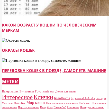
КАКОЙ ВОЗРАСТ У КОШКИ ПО ЧЕЛОВЕЧЕСКИМ
МЕРКАМ
ОКРАСЫ КОШЕК
ПЕРЕВОЗКА КОШЕК В ПОЕЗДЕ, САМОЛЕТЕ, МАШИНЕ
МЕТКИ
Грустный кот
Вакцинация
Витамины
Домик для кошки
Клички
Интересное
КотоФакты
Курильский бобтейл
Ла-Перм
Мир кошек
Манчкин
Мейн-Кун
Невская маскарадная кошка
Нибелунг
Норвежская
Питание
Поведение кошек
лесная кошка
Персидская кошка
Петерболт
Пикси-боб