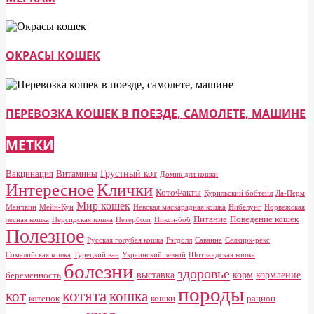
ОКРАСЫ КОШЕК
ПЕРЕВОЗКА КОШЕК В ПОЕЗДЕ, САМОЛЕТЕ, МАШИНЕ
МЕТКИ
Грустный кот
Вакцинация
Витамины
Домик для кошки
Клички
Интересное
КотоФакты
Курильский бобтейл
Ла-Перм
Мир кошек
Манчкин
Мейн-Кун
Невская маскарадная кошка
Нибелунг
Норвежская
Питание
Поведение кошек
лесная кошка
Персидская кошка
Петерболт
Пикси-боб
Полезное
Русская голубая кошка
Рэгдолл
Саванна
Селкирк-рекс
Сомалийская кошка
Турецкий ван
Украинский левкой
Шотландская кошка
болезни
здоровье
выставка
корм
кормление
беременность
породы
котята
кот
кошка
котенок
кошки
рацион