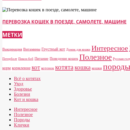
ПЕРЕВОЗКА КОШЕК В ПОЕЗДЕ, САМОЛЕТЕ, МАШИНЕ
МЕТКИ
Интересное
Грустный кот
Вакцинация
Витамины
Домик для кошки
Полезное
Питание
Поведение кошек
Петерболт
Пикси-боб
Русская гол
пород
котята
кот
кошка
корм
кормление
котенок
кошки
Всё о котятах
Уход
Здоровье
Болезни
Кот и кошка
Интересное
Полезное
Породы
Клички