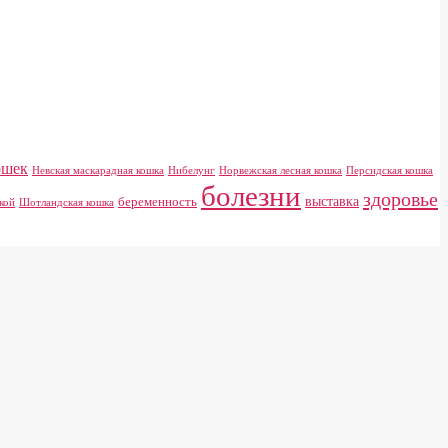
ошек
Невская маскарадная кошка
Нибелунг
Норвежская лесная кошка
Персидская кошка
болезни
здоровье
выставка
беременность
кой
Шотландская кошка