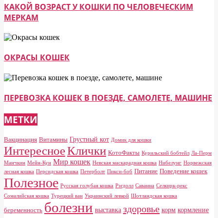
КАКОЙ ВОЗРАСТ У КОШКИ ПО ЧЕЛОВЕЧЕСКИМ
МЕРКАМ
ОКРАСЫ КОШЕК
ПЕРЕВОЗКА КОШЕК В ПОЕЗДЕ, САМОЛЕТЕ, МАШИНЕ
МЕТКИ
Грустный кот
Вакцинация
Витамины
Домик для кошки
Клички
Интересное
КотоФакты
Курильский бобтейл
Ла-Перм
Мир кошек
Манчкин
Мейн-Кун
Невская маскарадная кошка
Нибелунг
Норвежская
Питание
Поведение кошек
лесная кошка
Персидская кошка
Петерболт
Пикси-боб
Полезное
Русская голубая кошка
Рэгдолл
Саванна
Селкирк-рекс
Сомалийская кошка
Турецкий ван
Украинский левкой
Шотландская кошка
болезни
здоровье
выставка
корм
кормление
беременность