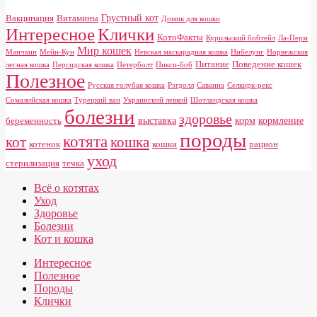
Грустный кот
Вакцинация
Витамины
Домик для кошки
Клички
Интересное
КотоФакты
Курильский бобтейл
Ла-Перм
Мир кошек
Манчкин
Мейн-Кун
Невская маскарадная кошка
Нибелунг
Норвежская
Питание
Поведение кошек
лесная кошка
Персидская кошка
Петерболт
Пикси-боб
Полезное
Русская голубая кошка
Рэгдолл
Саванна
Селкирк-рекс
Сомалийская кошка
Турецкий ван
Украинский левкой
Шотландская кошка
болезни
здоровье
выставка
корм
кормление
беременность
породы
котята
кот
кошка
котенок
кошки
рацион
уход
стерилизация
течка
Всё о котятах
Уход
Здоровье
Болезни
Кот и кошка
Интересное
Полезное
Породы
Клички