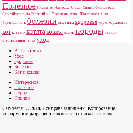
Полезное
Русская голубая кошка
Рэгдолл
Саванна
Селкирк-рекс
Сомалийская кошка
Турецкий ван
Украинский левкой
Шотландская кошка
болезни
здоровье
выставка
корм
кормление
беременность
породы
котята
кот
кошка
котенок
кошки
рацион
уход
стерилизация
течка
Всё о котятах
Уход
Здоровье
Болезни
Кот и кошка
Интересное
Полезное
Породы
Клички
CatStreet.ru © 2018. Все права защищены. Копирование
информации разрешено только с указанием авторства.