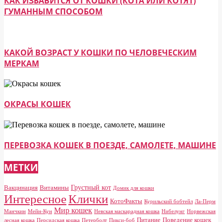
КАК ИЗБАВИТСЯ ОТ КОШКИ (КОТА ИЛИ КОТЯТ)
ГУМАННЫМ СПОСОБОМ
КАКОЙ ВОЗРАСТ У КОШКИ ПО ЧЕЛОВЕЧЕСКИМ
МЕРКАМ
ОКРАСЫ КОШЕК
ПЕРЕВОЗКА КОШЕК В ПОЕЗДЕ, САМОЛЕТЕ, МАШИНЕ
МЕТКИ
Грустный кот
Вакцинация
Витамины
Домик для кошки
Клички
Интересное
КотоФакты
Курильский бобтейл
Ла-Перм
Мир кошек
Манчкин
Мейн-Кун
Невская маскарадная кошка
Нибелунг
Норвежская
Питание
Поведение кошек
лесная кошка
Персидская кошка
Петерболт
Пикси-боб