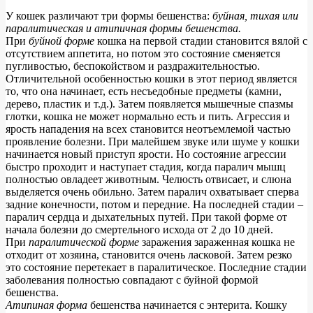
У кошек различают три формы бешенства:
буйная, тихая или
паралитическая и атипичная формы бешенства.
При
буйной форме
кошка на первой стадии становится вялой с
отсутствием аппетита, но потом это состояние сменяется
пугливостью, беспокойством и раздражительностью.
Отличительной особенностью кошки в этот период является
то, что она начинает, есть несъедобные предметы (камни,
дерево, пластик и т.д.). Затем появляется мышечные спазмы
глотки, кошка не может нормально есть и пить. Агрессия и
ярость нападения на всех становится неотъемлемой частью
проявление болезни. При малейшем звуке или шуме у кошки
начинается новый приступ ярости. Но состояние агрессии
быстро проходит и наступает стадия, когда паралич мышц
полностью овладеет животным. Челюсть отвисает, и слюна
выделяется очень обильно. Затем паралич охватывает сперва
задние конечности, потом и передние. На последней стадии –
паралич сердца и дыхательных путей. При такой форме от
начала болезни до смертельного исхода от 2 до 10 дней.
При
паралитической форме
заражения зараженная кошка не
отходит от хозяина, становится очень ласковой. Затем резко
это состояние перетекает в паралитическое. Последние стадии
заболевания полностью совпадают с буйной формой
бешенства.
Атипиная форма
бешенства начинается с энтерита. Кошку