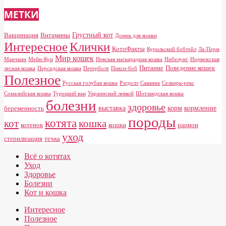
МЕТКИ
Грустный кот
Вакцинация
Витамины
Домик для кошки
Клички
Интересное
КотоФакты
Курильский бобтейл
Ла-Перм
Мир кошек
Манчкин
Мейн-Кун
Невская маскарадная кошка
Нибелунг
Норвежская
Питание
Поведение кошек
лесная кошка
Персидская кошка
Петерболт
Пикси-боб
Полезное
Русская голубая кошка
Рэгдолл
Саванна
Селкирк-рекс
Сомалийская кошка
Турецкий ван
Украинский левкой
Шотландская кошка
болезни
здоровье
выставка
корм
кормление
беременность
породы
котята
кот
кошка
котенок
кошки
рацион
уход
стерилизация
течка
Всё о котятах
Уход
Здоровье
Болезни
Кот и кошка
Интересное
Полезное