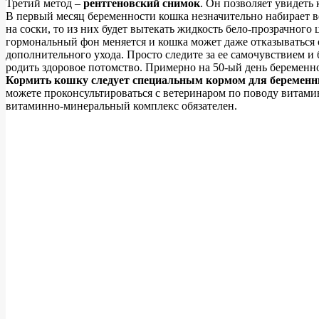
Третий метод –
рентгеновский снимок
. Он позволяет увидеть
В первый месяц беременности кошка незначительно набирает ве
на соски, то из них будет вытекать жидкость бело-прозрачного
гормональный фон меняется и кошка может даже отказываться от
дополнительного ухода. Просто следите за ее самочувствием и
родить здоровое потомство. Примерно на 50-ый день беременно
Кормить кошку следует специальным кормом для беремен
можете проконсультироваться с ветеринаром по поводу витаминн
витаминно-минеральный комплекс обязателен.