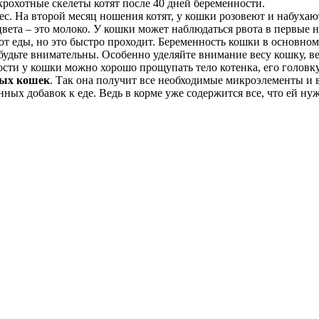
 крохотные скелеты котят после 40 дней беременности.
с. На второй месяц ношения котят, у кошки розовеют и набухают
 цвета – это молоко. У кошки может наблюдаться рвота в первые 
 еды, но это быстро проходит. Беременность кошки в основном п
 будьте внимательны. Особенно уделяйте внимание весу кошку, 
сти у кошки можно хорошо прощупать тело котенка, его головку
ных кошек
. Так она получит все необходимые микроэлементы и 
ых добавок к еде. Ведь в корме уже содержится все, что ей нуж