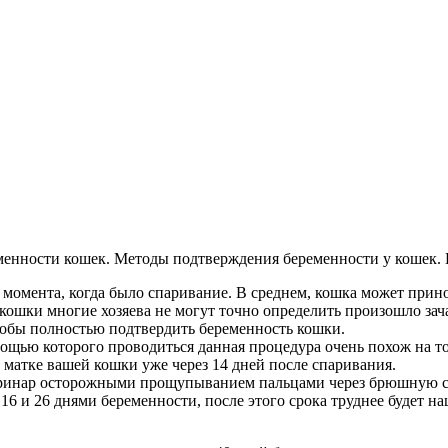
нности кошек. Методы подтверждения беременности у кошек. К
о момента, когда было спаривание. В среднем, кошка может прино
 кошки многие хозяева не могут точно определить произошло зача
чтобы полностью подтвердить беременность кошки.
мощью которого проводиться данная процедура очень похож на т
матке вашей кошки уже через 14 дней после спаривания.
ринар осторожными прощупыванием пальцами через брюшную с
16 и 26 днями беременности, после этого срока труднее будет 