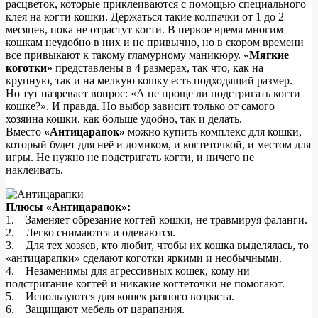
расцветок, которые приклеиваются с помощью специального
клея на когти кошки. Держаться такие колпачки от 1 до 2
месяцев, пока не отрастут когти. В первое время многим
кошкам неудобно в них и не привычно, но в скором времени
все привыкают к такому гламурному маникюру. «
Мягкие
коготки
» представлены в 4 размерах, так что, как на
крупную, так и на мелкую кошку есть подходящий размер.
Но тут назревает вопрос: «А не проще ли подстригать когти
кошке?». И правда. Но выбор зависит только от самого
хозяина кошки, как больше удобно, так и делать.
Вместо
«Антицарапок»
можно купить комплекс для кошки,
который будет для неё и домиком, и когтеточкой, и местом для
игры. Не нужно не подстригать когти, и ничего не
наклеивать.
Плюсы «Антицарапок»:
1. Заменяет обрезание когтей кошки, не травмируя фаланги.
2. Легко снимаются и одеваются.
3. Для тех хозяев, кто любит, чтобы их кошка выделялась, то
«антицарапки» сделают коготки яркими и необычными.
4. Незаменимы для агрессивных кошек, кому ни
подстригание когтей и никакие когтеточки не помогают.
5. Используются для кошек разного возраста.
6. Защищают мебель от царапания.