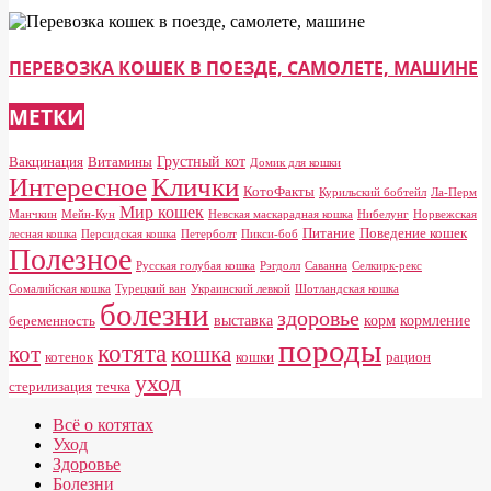
ПЕРЕВОЗКА КОШЕК В ПОЕЗДЕ, САМОЛЕТЕ, МАШИНЕ
МЕТКИ
Грустный кот
Вакцинация
Витамины
Домик для кошки
Клички
Интересное
КотоФакты
Курильский бобтейл
Ла-Перм
Мир кошек
Манчкин
Мейн-Кун
Невская маскарадная кошка
Нибелунг
Норвежская
Питание
Поведение кошек
лесная кошка
Персидская кошка
Петерболт
Пикси-боб
Полезное
Русская голубая кошка
Рэгдолл
Саванна
Селкирк-рекс
Сомалийская кошка
Турецкий ван
Украинский левкой
Шотландская кошка
болезни
здоровье
выставка
корм
кормление
беременность
породы
котята
кот
кошка
котенок
кошки
рацион
уход
стерилизация
течка
Всё о котятах
Уход
Здоровье
Болезни