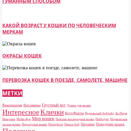
ГУМАННЫМ СПОСОБОМ
КАКОЙ ВОЗРАСТ У КОШКИ ПО ЧЕЛОВЕЧЕСКИМ
МЕРКАМ
ОКРАСЫ КОШЕК
ПЕРЕВОЗКА КОШЕК В ПОЕЗДЕ, САМОЛЕТЕ, МАШИНЕ
МЕТКИ
Грустный кот
Вакцинация
Витамины
Домик для кошки
Клички
Интересное
КотоФакты
Курильский бобтейл
Ла-Перм
Мир кошек
Манчкин
Мейн-Кун
Невская маскарадная кошка
Нибелунг
Норвежская
Питание
Поведение кошек
лесная кошка
Персидская кошка
Петерболт
Пикси-боб