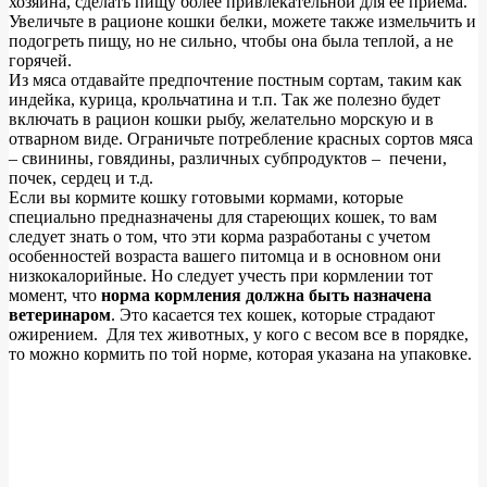
хозяина, сделать пищу более привлекательной для её приема.
Увеличьте в рационе кошки белки, можете также измельчить и
подогреть пищу, но не сильно, чтобы она была теплой, а не
горячей.
Из мяса отдавайте предпочтение постным сортам, таким как
индейка, курица, крольчатина и т.п. Так же полезно будет
включать в рацион кошки рыбу, желательно морскую и в
отварном виде. Ограничьте потребление красных сортов мяса
– свинины, говядины, различных субпродуктов – печени,
почек, сердец и т.д.
Если вы кормите кошку готовыми кормами, которые
специально предназначены для стареющих кошек, то вам
следует знать о том, что эти корма разработаны с учетом
особенностей возраста вашего питомца и в основном они
низкокалорийные. Но следует учесть при кормлении тот
момент, что
норма кормления должна быть назначена
ветеринаром
. Это касается тех кошек, которые страдают
ожирением. Для тех животных, у кого с весом все в порядке,
то можно кормить по той норме, которая указана на упаковке.