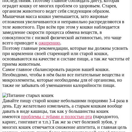
последствиям. Поэтому главное соблюдать диету, которая
оградит кошку от многих проблем со здоровьем. Старея,
организм животного ведет себя следующим образом.
Мышечная масса кошки уменьшается, зато жировые
отложения увеличиваются и неправильно распределяются в
теле животного. При всём при этом у кошки наблюдается
замедление скорости процесса обмена веществ, в
совокупности с низкой физической активностью, это чаще
всего приводит к
ожирению
.
Поэтому главные рекомендации, которые вы должны усвоить
при кормлении своей стареющей или старой кошки,
основываются на качестве и составе пищи, а так же частоты её
приема животным.
Самое главное сбалансировать рацион вашей кошки.
Необходимо, чтобы в нём были все питательные вещества и
микроэлементы, которые необходимы для её организма, но
также не забывать об уменьшении калорийности пищи.
Давайте пищу старой кошке небольшими порциями 3-4 раза в
день. Еду желательно измельчать, а старым кошкам вообще
давать в виде кашицы, так как у большинства кошек
имеются
проблемы с зубами и полостью рта
(пародонтоз,
кариес, гингивит и т.п.) Так же за счет болезней зубов, у
многих кошек отмечается снижение аппетита, и главная цель