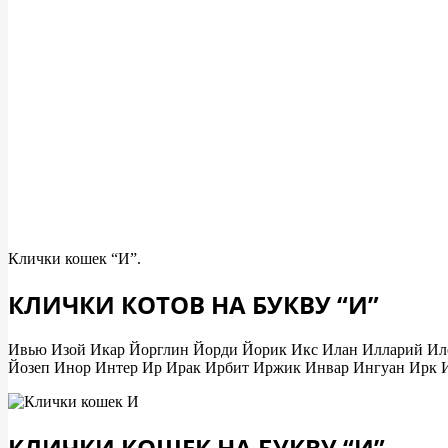
Клички кошек “И”.
КЛИЧКИ КОТОВ НА БУКВУ “И”
Ивью Изой Икар Йорглин Йорди Йорик Икс Илан Илларий Ил
Йозеп Инор Интер Ир Ирак Ирбит Иржик Инвар Ингуан Ирк
КЛИЧКИ КОШЕК НА БУКВУ “И”