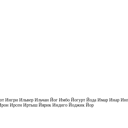
от Ингри Ильвер Ильчан Йог Имбо Йогурт Йода Имар Инар Ин
 Ирон Ирсен Иртыш Йярик Индиго Йоджик Йор