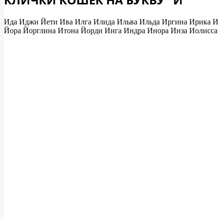
Ида Иджи Йети Ива Илга Илида Ильва Ильда Иргина Ирика И
Йора Йорглина Итона Йорди Инга Индра Инора Инза Иолисса