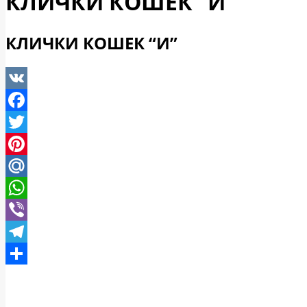
КЛИЧКИ КОШЕК “И”
КЛИЧКИ КОШЕК “И”
VK
Facebook
Twitter
Pinterest
Mail.Ru
WhatsApp
Viber
Telegram
Отправить