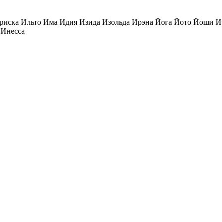
риска Ильто Има Идия Изида Изольда Ирэна Йога Йото Йоши И
 Инесса