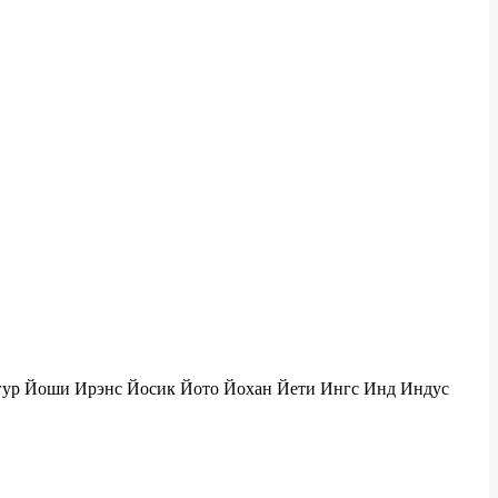
гур Йоши Ирэнс Йосик Йото Йохан Йети Ингс Инд Индус