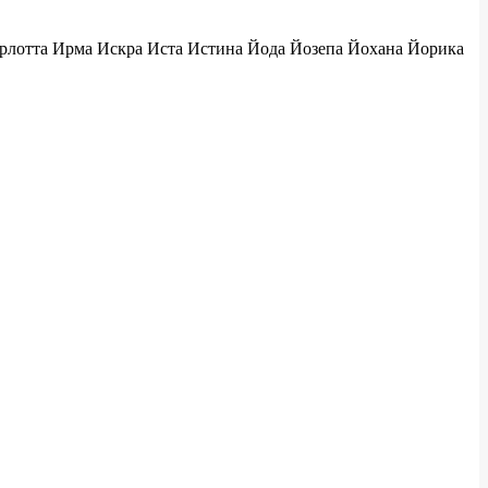
рлотта Ирма Искра Иста Истина Йода Йозепа Йохана Йорика