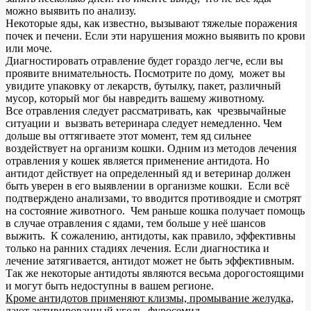
можно выявить по анализу.
Некоторые яды, как известно, вызывают тяжелые поражения
почек и печени. Если эти нарушения можно выявить по крови
или моче.
Диагностировать отравление будет гораздо легче, если вы
проявите внимательность. Посмотрите по дому, может вы
увидите упаковку от лекарств, бутылку, пакет, различный
мусор, который мог бы навредить вашему животному.
Все отравления следует рассматривать, как чрезвычайные
ситуации и вызвать ветеринара следует немедленно. Чем
дольше вы оттягиваете этот момент, тем яд сильнее
воздействует на организм кошки. Одним из методов лечения
отравления у кошек является применение антидота. Но
антидот действует на определенный яд и ветеринар должен
быть уверен в его выявлении в организме кошки. Если всё
подтверждено анализами, то вводится противоядие и смотрят
на состояние животного. Чем раньше кошка получает помощь
в случае отравления с ядами, тем больше у неё шансов
выжить. К сожалению, антидоты, как правило, эффективны
только на ранних стадиях лечения. Если диагностика и
лечение затягивается, антидот может не быть эффективным.
Так же некоторые антидоты являются весьма дорогостоящими
и могут быть недоступны в вашем регионе.
Кроме антидотов применяют клизмы, промывание желудка,
дают активированный уголь, фуросемид
.