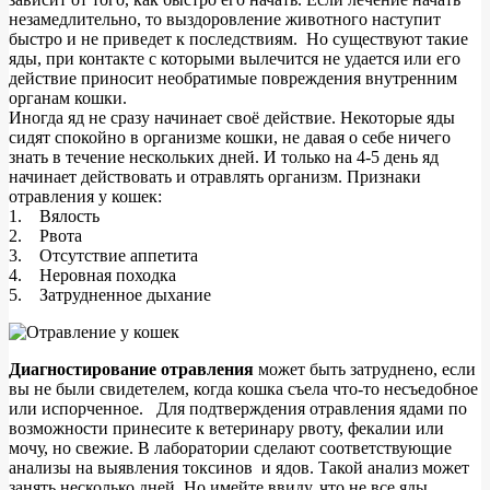
незамедлительно, то выздоровление животного наступит
быстро и не приведет к последствиям. Но существуют такие
яды, при контакте с которыми вылечится не удается или его
действие приносит необратимые повреждения внутренним
органам кошки.
Иногда яд не сразу начинает своё действие. Некоторые яды
сидят спокойно в организме кошки, не давая о себе ничего
знать в течение нескольких дней. И только на 4-5 день яд
начинает действовать и отравлять организм. Признаки
отравления у кошек:
1. Вялость
2. Рвота
3. Отсутствие аппетита
4. Неровная походка
5. Затрудненное дыхание
Диагностирование отравления
может быть затруднено, если
вы не были свидетелем, когда кошка съела что-то несъедобное
или испорченное. Для подтверждения отравления ядами по
возможности принесите к ветеринару рвоту, фекалии или
мочу, но свежие. В лаборатории сделают соответствующие
анализы на выявления токсинов и ядов. Такой анализ может
занять несколько дней. Но имейте ввиду, что не все яды