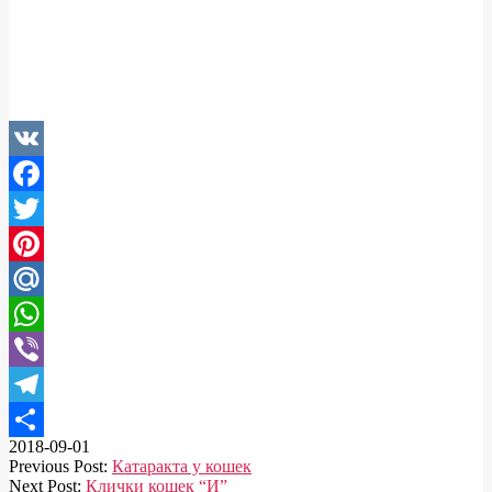
VK
Facebook
Twitter
Pinterest
Mail.Ru
WhatsApp
Viber
Telegram
2018-09-01
Отправить
Previous Post:
Катаракта у кошек
Next Post:
Клички кошек “И”