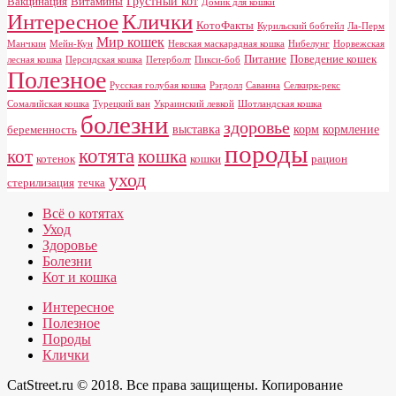
Грустный кот
Вакцинация
Витамины
Домик для кошки
Клички
Интересное
КотоФакты
Курильский бобтейл
Ла-Перм
Мир кошек
Манчкин
Мейн-Кун
Невская маскарадная кошка
Нибелунг
Норвежская
Питание
Поведение кошек
лесная кошка
Персидская кошка
Петерболт
Пикси-боб
Полезное
Русская голубая кошка
Рэгдолл
Саванна
Селкирк-рекс
Сомалийская кошка
Турецкий ван
Украинский левкой
Шотландская кошка
болезни
здоровье
выставка
корм
кормление
беременность
породы
котята
кот
кошка
котенок
кошки
рацион
уход
стерилизация
течка
Всё о котятах
Уход
Здоровье
Болезни
Кот и кошка
Интересное
Полезное
Породы
Клички
CatStreet.ru © 2018. Все права защищены. Копирование