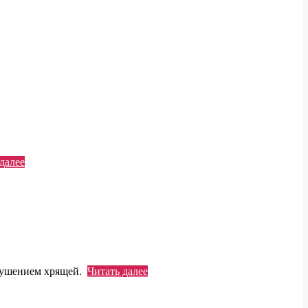
далее
азрушением хрящей.
Читать далее