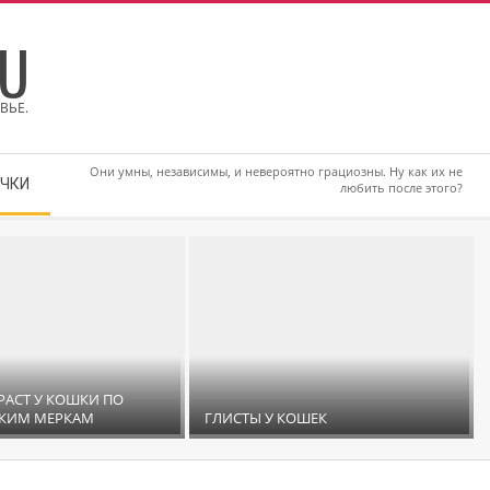
RU
ВЬЕ.
Они умны, независимы, и невероятно грациозны. Ну как их не
ЧКИ
любить после этого?
РАСТ У КОШКИ ПО
СКИМ МЕРКАМ
ГЛИСТЫ У КОШЕК