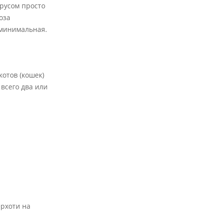
ирусом просто
оза
 минимальная.
отов (кошек)
 всего два или
ерхоти на