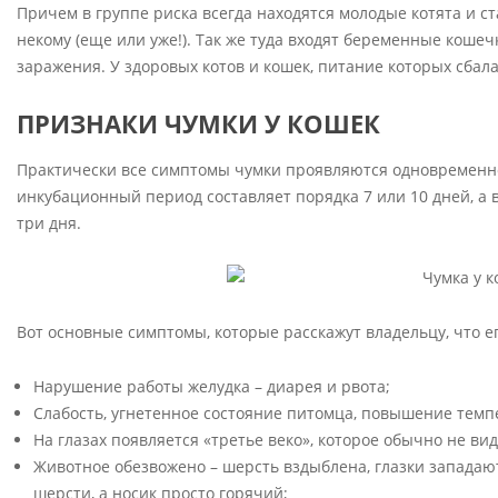
Причем в группе риска всегда находятся молодые котята и с
некому (еще или уже!). Так же туда входят беременные кошеч
заражения. У здоровых котов и кошек, питание которых сба
ПРИЗНАКИ ЧУМКИ У КОШЕК
Практически все симптомы чумки проявляются одновременно, 
инкубационный период составляет порядка 7 или 10 дней, а в
три дня.
Вот основные симптомы, которые расскажут владельцу, что е
Нарушение работы желудка – диарея и рвота;
Слабость, угнетенное состояние питомца, повышение темпе
На глазах появляется «третье веко», которое обычно не вид
Животное обезвожено – шерсть вздыблена, глазки западают 
шерсти, а носик просто горячий;