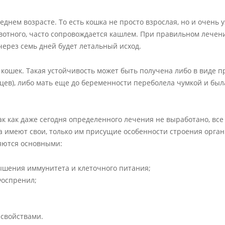
еднем возрасте. То есть кошка не просто взрослая, но и очень 
отного, часто сопровождается кашлем. При правильном лечени
через семь дней будет летальный исход.
 кошек. Такая устойчивость может быть получена либо в виде п
ев), либо мать еще до беременности переболела чумкой и был
ак как даже сегодня определенного лечения не выработано, все
да имеют свои, только им присущие особенности строения орган
яются основными:
ышения иммунитета и клеточного питания;
Фоспренил;
свойствами.