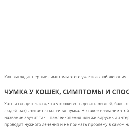
К
,
С
И
М
П
Т
О
М
Как выглядят первые симптомы этого ужасного заболевания. 
Ы
ЧУМКА У КОШЕК, СИМПТОМЫ И СПО
И
Л
Хоть и говорят часто, что у кошки есть девять жизней, бол
людей рак) считается кошачья чумка. Но такое название эт
Е
название звучит так – панлейкопения или же вирусный энтер
Ч
проводит нужного лечения и не поймать проблему в самом на