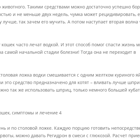
 животного. Такими средствами можно достаточно успешно бор
стью и не меньше двух недель, чумка может рецидивировать, 
 лучше, так зачем его мучить. А потом наступает вторая волна 
 кошек часто лечат водкой. И этот способ помог спасти жизнь 
а самой начальной стадии болезни! Тогда она не переходит в
столовая ложка водки смешивается с одним желтком куриного яй
ли это средство предназначено для котят – вливать лучше шпр
ожно так же использовать шприц, только немного большей кубат
день и по столовой ложке. Каждую порцию готовить непосредст
рвоты, можно давать Регидрон в смеси с глюкозой. Расчет при