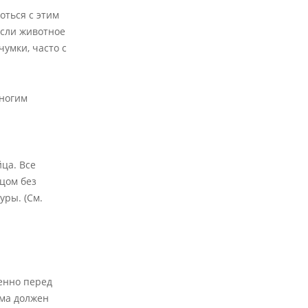
оться с этим
если животное
чумки, часто с
многим
ца. Все
ицом без
уры. (См.
венно перед
ема должен