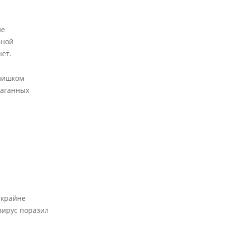
ле
ьной
нет.
слишком
раганных
 крайне
вирус поразил