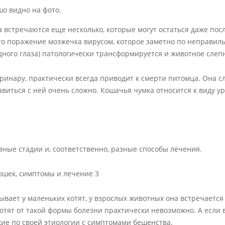
шо видно на фото.
 встречаются еще несколько, которые могут остаться даже пос
то поражение мозжечка вирусом, которое заметно по неправил
одного глаза) патологически трансформируется и животное слеп
еринару, практически всегда приводит к смерти питомца. Она 
виться с ней очень сложно. Кошачья чумка относится к виду у
зные стадии и, соответственно, разные способы лечения.
ывает у маленьких котят, у взрослых животных она встречается
отят от такой формы болезни практически невозможно. А если 
жие по своей этиологии с симптомами бешенства.