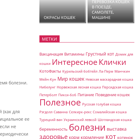
ПЕРЕВОЗКА КОШЕК
В ПОЕЗДЕ,
САМОЛЕТЕ,
ОКРАСЫ КОШЕК
МАШИНЕ
МЕТКИ
Грустный кот
Вакцинация
Витамины
Домик для
Клички
Интересное
кошки
КотоФакты
Курильский бобтейл
Ла-Перм
Манчкин
Мир кошек
Мейн-Кун
Невская маскарадная кошка
емя болезни.
Нибелунг
Норвежская лесная кошка
Персидская кошка
Питание
Поведение кошек
Петерболт
Пикси-боб
Полезное
Русская голубая кошка
 (как для
Рэгдолл
Саванна
Селкирк-рекс
Сомалийская кошка
фициальное ее
Турецкий ван
Украинский левкой
Шотландская кошка
болезни
если не
выставка
беременность
 периодически
кот
здоровье
корм
кормление
котенок