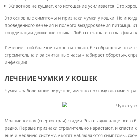
Животное не кушает, его истощение усиливается. Это хоро
Это основные симптомы и признаки чумки у кошки. Но иногда
проведенного лечения и полного выздоровления питомца. Э
координации движение котика. Либо сетчатка его глаз (или 
Лечение этой болезни самостоятельно, без обращения к вет
стремительна и за считанные часы «набирает обороты», спра
инфекций!
ЛЕЧЕНИЕ ЧУМКИ У КОШЕК
Чумка – заболевание вирусное, именно поэтому она имеет ра
Молниеносная (сверхострая) стадия. Эта стадия чаще всего б
редко. Первые признаки стремительно нарастают, и спасти к
еще и нервную систему, у котят наблюдаются симптомы, схо