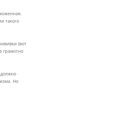
ухоженная.
и такого
рививки (вот
а грамотно
 должно
изма. Но