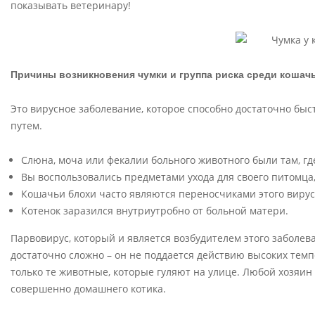
Е
показывать ветеринару!
Н
И
Е
Причины возникновения чумки и группа риска среди кошач
Это вирусное заболевание, которое способно достаточно быст
путем.
Слюна, моча или фекалии больного животного были там, где
Вы воспользовались предметами ухода для своего питомца,
Кошачьи блохи часто являются переносчиками этого вирус
Котенок заразился внутриутробно от больной матери.
Парвовирус, который и является возбудителем этого заболев
достаточно сложно – он не поддается действию высоких темп
только те животные, которые гуляют на улице. Любой хозяин
совершенно домашнего котика.