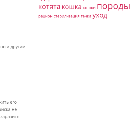
породы
котята
кошка
кошки
уход
рацион
стерилизация
течка
 но и другим
жить его
риска не
 заразить