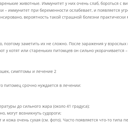
таренькие животные. Иммунитет у них очень слаб, бороться с в
ки – иммунитет при беременности ослабевает, и появляется угр
лансировано, вероятность такой страшной болезни практически
поэтому заметить их не сложно. После заражения у взрослых к
от у котят или стареньких питомцев он сильно укорачивается –
го питомец срочно нуждается в лечении:
ратуры до сильного жара (около 41 градуса);
но, могут возникнуть судороги;
и кожа очень сухая (см. фото). Часто появляется что-то типа п