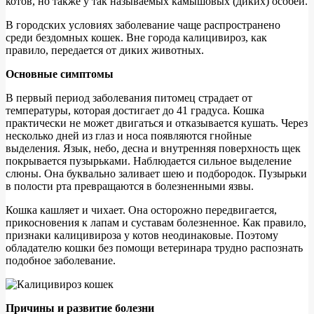
котов, но также у так называемых камышовых (диких) особей.
В городских условиях заболевание чаще распространено
среди бездомных кошек. Вне города калицивироз, как
правило, передается от диких животных.
Основные симптомы
В первый период заболевания питомец страдает от
температуры, которая достигает до 41 градуса. Кошка
практически не может двигаться и отказывается кушать. Через
несколько дней из глаз и носа появляются гнойные
выделения. Язык, небо, десна и внутренняя поверхность щек
покрывается пузырьками. Наблюдается сильное выделение
слюны. Она буквально заливает шею и подбородок. Пузырьки
в полости рта превращаются в болезненными язвы.
Кошка кашляет и чихает. Она осторожно передвигается,
прикосновения к лапам и суставам болезненное. Как правило,
признаки калицивироза у котов неодинаковые. Поэтому
обладателю кошки без помощи ветеринара трудно распознать
подобное заболевание.
Причины и развитие болезни