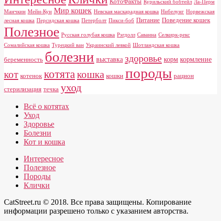
КотоФакты
Курильский бобтейл
Ла-Перм
Мир кошек
Манчкин
Мейн-Кун
Невская маскарадная кошка
Нибелунг
Норвежская
Питание
Поведение кошек
лесная кошка
Персидская кошка
Петерболт
Пикси-боб
Полезное
Русская голубая кошка
Рэгдолл
Саванна
Селкирк-рекс
Сомалийская кошка
Турецкий ван
Украинский левкой
Шотландская кошка
болезни
здоровье
выставка
корм
кормление
беременность
породы
котята
кот
кошка
котенок
кошки
рацион
уход
стерилизация
течка
Всё о котятах
Уход
Здоровье
Болезни
Кот и кошка
Интересное
Полезное
Породы
Клички
CatStreet.ru © 2018. Все права защищены. Копирование
информации разрешено только с указанием авторства.