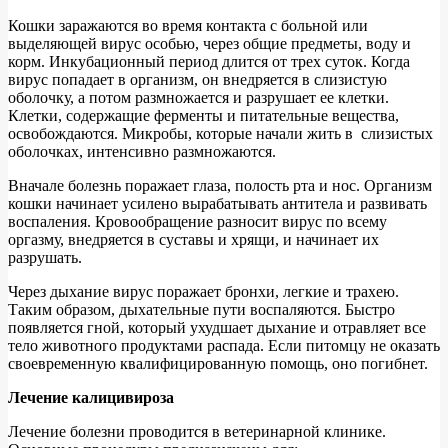
Кошки заражаются во время контакта с больной или
выделяющей вирус особью, через общие предметы, воду и
корм. Инкубационный период длится от трех суток. Когда
вирус попадает в организм, он внедряется в слизистую
оболочку, а потом размножается и разрушает ее клетки.
Клетки, содержащие ферменты и питательные вещества,
освобождаются. Микробы, которые начали жить в слизистых
оболочках, интенсивно размножаются.
Вначале болезнь поражает глаза, полость рта и нос. Организм
кошки начинает усилено вырабатывать антитела и развивать
воспаления. Кровообращение разносит вирус по всему
оргазму, внедряется в суставы и хрящи, и начинает их
разрушать.
Через дыхание вирус поражает бронхи, легкие и трахею.
Таким образом, дыхательные пути воспаляются. Быстро
появляется гной, который ухудшает дыхание и отравляет все
тело животного продуктами распада. Если питомцу не оказать
своевременную квалифицированную помощь, оно погибнет.
Лечение калицивироза
Лечение болезни проводится в ветеринарной клинике.