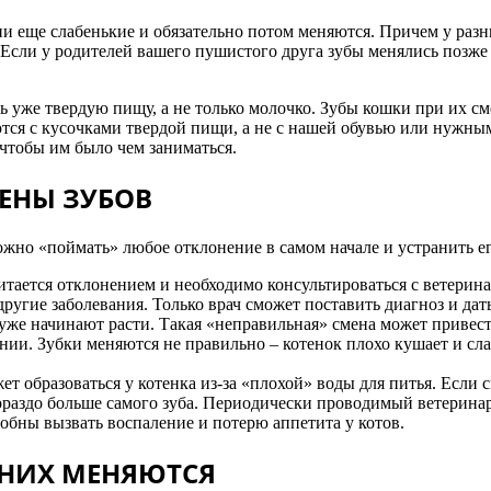
и еще слабенькие и обязательно потом меняются. Причем у разн
. Если у родителей вашего пушистого друга зубы менялись позже
ь уже твердую пищу, а не только молочко. Зубы кошки при их см
тся с кусочками твердой пищи, а не с нашей обувью или нужны
чтобы им было чем заниматься.
ЕНЫ ЗУБОВ
жно «поймать» любое отклонение в самом начале и устранить ег
итается отклонением и необходимо консультироваться с ветерин
ругие заболевания. Только врач сможет поставить диагноз и да
 уже начинают расти. Такая «неправильная» смена может привес
нии. Зубки меняются не правильно – котенок плохо кушает и сла
ет образоваться у котенка из-за «плохой» воды для питья. Если
ораздо больше самого зуба. Периодически проводимый ветерина
собны вызвать воспаление и потерю аппетита у котов.
 НИХ МЕНЯЮТСЯ