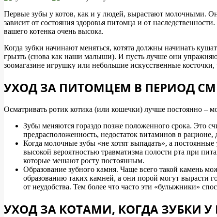
Первые зубы у котов, как и у людей, вырастают молочными. Он
зависит от состояния здоровья питомца и от наследственности
вашего котенка очень высока.
Когда зубки начинают меняться, котята должны начинать кушат
грызть (снова как наши малыши). И пусть лучше они упражняю
зоомагазине игрушку или небольшие искусственные косточки, 
УХОД ЗА ПИТОМЦЕМ В ПЕРИОД СМ
Осматривать ротик котика (или кошечки) лучше постоянно – мо
Зубы меняются гораздо позже положенного срока. Это сч
предрасположенность, недостаток витаминов в рационе, д
Когда молочные зубы «не хотят выпадать», а постоянные
высокой вероятностью травматизма полости рта при пита
которые мешают росту постоянным.
Образование зубного камня. Чаще всего такой камень мож
образованию таких камней, а они порой могут вырасти г
от неудобства. Тем более что часто эти «булыжники» спо
УХОД ЗА КОТАМИ, КОГДА ЗУБКИ У