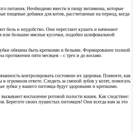
ного питания. Необходимо ввести в пищу витамины, которые
е пищевые добавки для котов, рассчитанные на период, когда
ают боль и неудобство. Они перестают кушать и начинают
орм или большие мясные кусочки, подобно шлифовальной
е зубки обязаны быть крепкими и белыми. Формирование полной
а протяжении пяти месяцев – с трех и до восьми.
занность контролировать состояние их здоровья. Помните, как
в огромном ответе. Следить за сменой зубов у котят, помогать
ные зубки у вашего питомца будут здоровыми и крепкими.
и вызывают воспаление ротовой полости кошек. Как следствие:
ия. Берегите своих пушистых питомцев! Они всегда вам за это