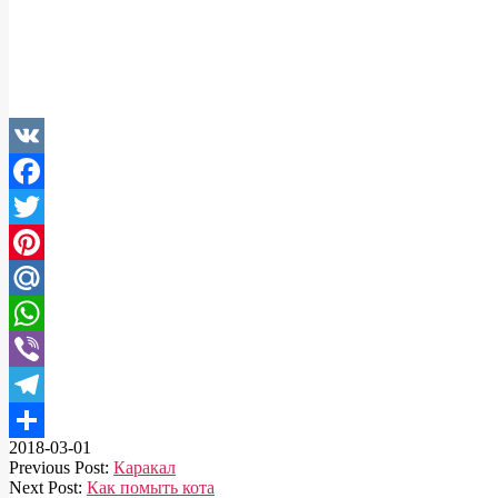
VK
Facebook
Twitter
Pinterest
Mail.Ru
WhatsApp
Viber
Telegram
2018-03-01
Отправить
Previous Post:
Каракал
Next Post:
Как помыть кота