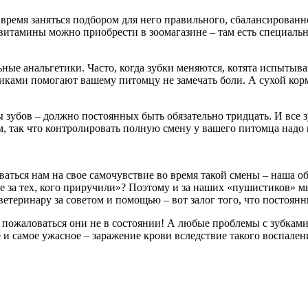
 время заняться подбором для него правильного, сбалансирован
итамины можно приобрести в зоомагазине – там есть специальны
ьные анальгетики. Часто, когда зубки меняются, котята испытыв
етиками помогают вашему питомцу не замечать боли. А сухой к
ы зубов – должно постоянных быть обязательно тридцать. И вс
, так что контролировать полную смену у вашего питомца надо н
ться нам на свое самочувствие во время такой смены – наша обя
 за тех, кого приручили»? Поэтому и за наших «пушистиков» мы 
етеринару за советом и помощью – вот залог того, что постоян
от пожаловаться они не в состоянии! А любые проблемы с зубкам
 и самое ужасное – заражение крови вследствие такого воспален