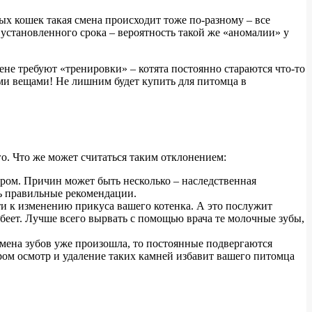
ых кошек такая смена происходит тоже по-разному – все
 установленного срока – вероятность такой же «аномалии» у
ене требуют «тренировки» – котята постоянно стараются что-то
ми вещами! Не лишним будет купить для питомца в
о. Что же может считаться таким отклонением:
аром. Причин может быть несколько – наследственная
ть правильные рекомендации.
ти к изменению прикуса вашего котенка. А это послужит
беет. Лучше всего вырвать с помощью врача те молочные зубы,
 смена зубов уже произошла, то постоянные подвергаются
ром осмотр и удаление таких камней избавит вашего питомца