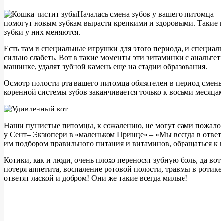
Началась смена зубов у вашего питомца –
помогут новым зубкам вырасти крепкими и здоровыми. Такие в
зубки у них меняются.
Есть там и специальные игрушки для этого периода, и специал
сильно слабеть. Вот в такие моменты эти витаминки с анальг
машинке, удалят зубной камень еще на стадии образования.
Осмотр полости рта вашего питомца обязателен в период смен
коренной системы зубов заканчивается только к восьми месяцам
Наши пушистые питомцы, к сожалению, не могут сами пожалова
у Сент– Экзюпери в «маленьком Принце» – «Мы всегда в ответе
им подбором правильного питания и витаминов, обращаться к в
Котики, как и люди, очень плохо переносят зубную боль, да в
потеря аппетита, воспаление ротовой полости, травмы в ротике
ответят лаской и добром! Они же такие всегда милые!