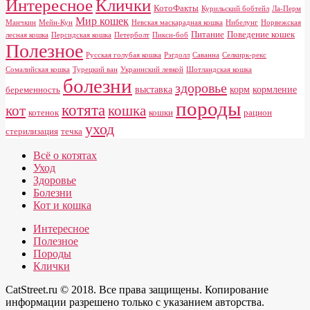
Клички
Интересное
КотоФакты
Курильский бобтейл
Ла-Перм
Мир кошек
Манчкин
Мейн-Кун
Невская маскарадная кошка
Нибелунг
Норвежская
Питание
Поведение кошек
лесная кошка
Персидская кошка
Петерболт
Пикси-боб
Полезное
Русская голубая кошка
Рэгдолл
Саванна
Селкирк-рекс
Сомалийская кошка
Турецкий ван
Украинский левкой
Шотландская кошка
болезни
здоровье
выставка
корм
кормление
беременность
породы
котята
кот
кошка
котенок
кошки
рацион
уход
стерилизация
течка
Всё о котятах
Уход
Здоровье
Болезни
Кот и кошка
Интересное
Полезное
Породы
Клички
CatStreet.ru © 2018. Все права защищены. Копирование
информации разрешено только с указанием авторства.