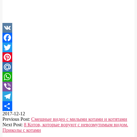
VK
Facebook
Twitter
Pinterest
Mail.Ru
WhatsApp
Viber
Telegram
2017-12-12
Отправить
Previous Post:
Смешные видео с милыми котами и котятами
Next Post:
8 Котов, которые воруют с невозмутимым видом.
Приколы с котами