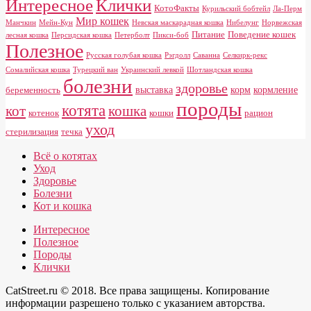
Клички
Интересное
КотоФакты
Курильский бобтейл
Ла-Перм
Мир кошек
Манчкин
Мейн-Кун
Невская маскарадная кошка
Нибелунг
Норвежская
Питание
Поведение кошек
лесная кошка
Персидская кошка
Петерболт
Пикси-боб
Полезное
Русская голубая кошка
Рэгдолл
Саванна
Селкирк-рекс
Сомалийская кошка
Турецкий ван
Украинский левкой
Шотландская кошка
болезни
здоровье
выставка
корм
кормление
беременность
породы
котята
кот
кошка
котенок
кошки
рацион
уход
стерилизация
течка
Всё о котятах
Уход
Здоровье
Болезни
Кот и кошка
Интересное
Полезное
Породы
Клички
CatStreet.ru © 2018. Все права защищены. Копирование
информации разрешено только с указанием авторства.