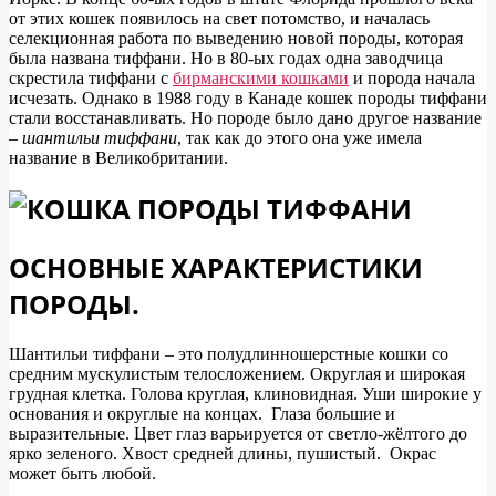
от этих кошек появилось на свет потомство, и началась
селекционная работа по выведению новой породы, которая
была названа тиффани. Но в 80-ых годах одна заводчица
скрестила тиффани с
бирманскими кошками
и порода начала
исчезать. Однако в 1988 году в Канаде кошек породы тиффани
стали восстанавливать. Но породе было дано другое название
–
шантильи тиффани
, так как до этого она уже имела
название в Великобритании.
ОСНОВНЫЕ ХАРАКТЕРИСТИКИ
ПОРОДЫ.
Шантильи тиффани – это полудлинношерстные кошки со
средним мускулистым телосложением. Округлая и широкая
грудная клетка. Голова круглая, клиновидная. Уши широкие у
основания и округлые на концах. Глаза большие и
выразительные. Цвет глаз варьируется от светло-жёлтого до
ярко зеленого. Хвост средней длины, пушистый. Окрас
может быть любой.