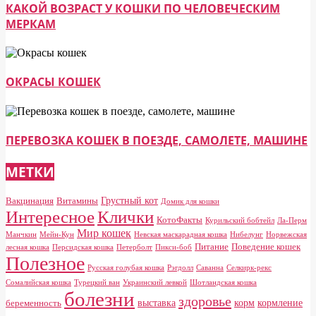
КАКОЙ ВОЗРАСТ У КОШКИ ПО ЧЕЛОВЕЧЕСКИМ
МЕРКАМ
ОКРАСЫ КОШЕК
ПЕРЕВОЗКА КОШЕК В ПОЕЗДЕ, САМОЛЕТЕ, МАШИНЕ
МЕТКИ
Грустный кот
Вакцинация
Витамины
Домик для кошки
Клички
Интересное
КотоФакты
Курильский бобтейл
Ла-Перм
Мир кошек
Манчкин
Мейн-Кун
Невская маскарадная кошка
Нибелунг
Норвежская
Питание
Поведение кошек
лесная кошка
Персидская кошка
Петерболт
Пикси-боб
Полезное
Русская голубая кошка
Рэгдолл
Саванна
Селкирк-рекс
Сомалийская кошка
Турецкий ван
Украинский левкой
Шотландская кошка
болезни
здоровье
выставка
корм
кормление
беременность