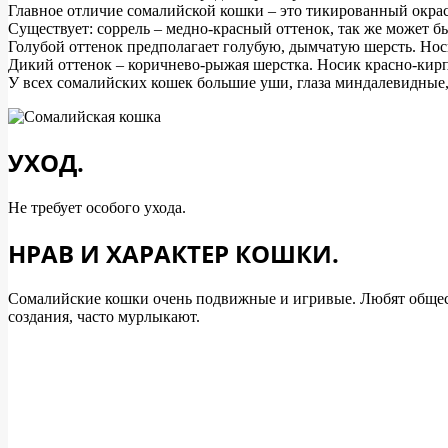
Главное отличие сомалийской кошки – это тикированный окрас
Существует: соррель – медно-красный оттенок, так же может б
Голубой оттенок предполагает голубую, дымчатую шерсть. Носи
Дикий оттенок – коричнево-рыжая шерстка. Носик красно-кир
У всех сомалийских кошек большие уши, глаза миндалевидные, 
УХОД.
Не требует особого ухода.
НРАВ И ХАРАКТЕР КОШКИ.
Сомалийские кошки очень подвижные и игривые. Любят общество
создания, часто мурлыкают.