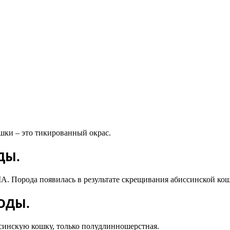
шки – это тикированный окрас.
ДЫ.
ША. Порода появилась в результате скрещивания абиссинской к
ОДЫ.
синскую кошку, только полудлинношерстная.