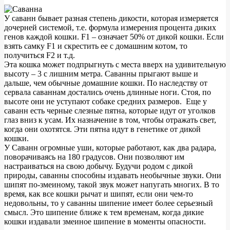
У саванн бывает разная степень дикости, которая измеряется
дочерней системой, т.е. формула измерения процента диких
генов каждой кошки. F1 – означает 50% от дикой кошки. Если
взять самку F1 и скрестить ее с домашним котом, то
получиться F2 и т.д.
Эта кошка может подпрыгнуть с места вверх на удивительную
высоту – 3 с лишним метра. Саванны прыгают выше и
дальше, чем обычные домашние кошки. По наследству от
сервала саваннам достались очень длинные ноги. Стоя, по
высоте они не уступают собаке средних размеров. Еще у
саванн есть черные слезные пятна, которые идут от уголков
глаз вниз к усам. Их назначение в том, чтобы отражать свет,
когда они охотятся. Эти пятна идут в генетике от дикой
кошки.
У Саванн огромные уши, которые работают, как два радара,
поворачиваясь на 180 градусов. Они позволяют им
настраиваться на свою добычу. Будучи родом с дикой
природы, саванны способны издавать необычные звуки. Они
шипят по-змеиному, такой звук может напугать многих. В то
время, как все кошки рычат и шипят, если они чем-то
недовольны, то у саванны шипение имеет более серьезный
смысл. Это шипение ближе к тем временам, когда дикие
кошки издавали змеиное шипение в моменты опасности.