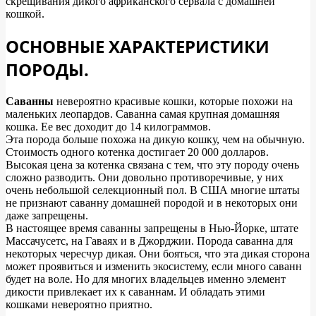
скрещивания дикого африканского сервала с домашней
кошкой.
ОСНОВНЫЕ ХАРАКТЕРИСТИКИ
ПОРОДЫ.
Саванны
невероятно красивые кошки, которые похожи на
маленьких леопардов. Саванна самая крупная домашняя
кошка. Ее вес доходит до 14 килограммов.
Эта порода больше похожа на дикую кошку, чем на обычную.
Стоимость одного котенка достигает 20 000 долларов.
Высокая цена за котенка связана с тем, что эту породу очень
сложно разводить. Они довольно противоречивые, у них
очень небольшой селекционный пол. В США многие штаты
не признают саванну домашней породой и в некоторых они
даже запрещены.
В настоящее время саванны запрещены в Нью-Йорке, штате
Массачусетс, на Гаваях и в Джорджии. Порода саванна для
некоторых чересчур дикая. Они бояться, что эта дикая сторона
может проявиться и изменить экосистему, если много саванн
будет на воле. Но для многих владельцев именно элемент
дикости привлекает их к саваннам. И обладать этими
кошками невероятно приятно.