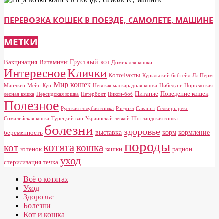
ПЕРЕВОЗКА КОШЕК В ПОЕЗДЕ, САМОЛЕТЕ, МАШИНЕ
МЕТКИ
Грустный кот
Вакцинация
Витамины
Домик для кошки
Клички
Интересное
КотоФакты
Курильский бобтейл
Ла-Перм
Мир кошек
Манчкин
Мейн-Кун
Невская маскарадная кошка
Нибелунг
Норвежская
Питание
Поведение кошек
лесная кошка
Персидская кошка
Петерболт
Пикси-боб
Полезное
Русская голубая кошка
Рэгдолл
Саванна
Селкирк-рекс
Сомалийская кошка
Турецкий ван
Украинский левкой
Шотландская кошка
болезни
здоровье
выставка
корм
кормление
беременность
породы
котята
кот
кошка
котенок
кошки
рацион
уход
стерилизация
течка
Всё о котятах
Уход
Здоровье
Болезни
Кот и кошка