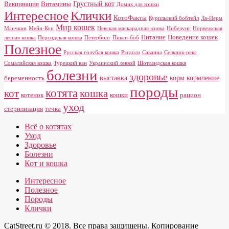
Грустный кот
Вакцинация
Витамины
Домик для кошки
Клички
Интересное
КотоФакты
Курильский бобтейл
Ла-Перм
Мир кошек
Манчкин
Мейн-Кун
Невская маскарадная кошка
Нибелунг
Норвежская
Питание
Поведение кошек
лесная кошка
Персидская кошка
Петерболт
Пикси-боб
Полезное
Русская голубая кошка
Рэгдолл
Саванна
Селкирк-рекс
Сомалийская кошка
Турецкий ван
Украинский левкой
Шотландская кошка
болезни
здоровье
выставка
корм
кормление
беременность
породы
котята
кот
кошка
котенок
кошки
рацион
уход
стерилизация
течка
Всё о котятах
Уход
Здоровье
Болезни
Кот и кошка
Интересное
Полезное
Породы
Клички
CatStreet.ru © 2018. Все права защищены. Копирование