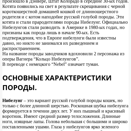
произошло в Дэнвере, Штат Колорадо в середине 30-ых годов.
Котята появились на свет в результате скрещивания с черной
короткошерстной домашней кошкой от длинношерстного
родителя и с котом наподобие русской голубой породы. Эти
котята и стали прародителями породы Нибелунг. Официально
Нибелунгов стали разводить в Америке в 1980-ых годах, но
признаны как порода лишь в начале 90-ых. Есть
подтверждения, что в Европе нибелунги были известны
давно, но никто не занимался их разведением и
распространением.
На название породы заводчиков вдохновили 2 персонажа из
оперы Вагнера “Кольцо Нибелунгов”.
В переводе с немецкого “
Nebel
” означает туман.
ОСНОВНЫЕ ХАРАКТЕРИСТИКИ
ПОРОДЫ.
Нибелунг
– это вариант русской голубой породы кошек, но
только с более длинной шерстью. Роскошная шубка нибелунга
формируется в течении двух лет. У них пышный и красивый
воротник. Имеют средний размер телосложения. Длинные
ноги, изящные лапы. Голова небольшая с большими и широко
поставленными ушами. Глаза у нибелунгов ярко зеленого