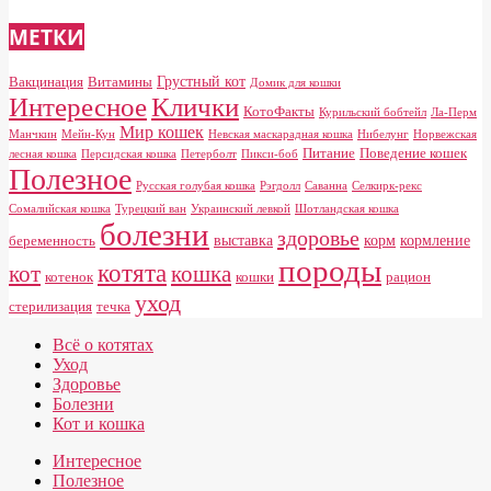
МЕТКИ
Грустный кот
Вакцинация
Витамины
Домик для кошки
Клички
Интересное
КотоФакты
Курильский бобтейл
Ла-Перм
Мир кошек
Манчкин
Мейн-Кун
Невская маскарадная кошка
Нибелунг
Норвежская
Питание
Поведение кошек
лесная кошка
Персидская кошка
Петерболт
Пикси-боб
Полезное
Русская голубая кошка
Рэгдолл
Саванна
Селкирк-рекс
Сомалийская кошка
Турецкий ван
Украинский левкой
Шотландская кошка
болезни
здоровье
выставка
корм
кормление
беременность
породы
котята
кот
кошка
котенок
кошки
рацион
уход
стерилизация
течка
Всё о котятах
Уход
Здоровье
Болезни
Кот и кошка
Интересное
Полезное