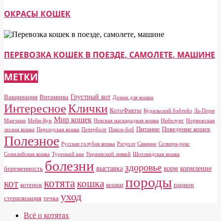
ОКРАСЫ КОШЕК
ПЕРЕВОЗКА КОШЕК В ПОЕЗДЕ, САМОЛЕТЕ, МАШИНЕ
МЕТКИ
Грустный кот
Вакцинация
Витамины
Домик для кошки
Клички
Интересное
КотоФакты
Курильский бобтейл
Ла-Перм
Мир кошек
Манчкин
Мейн-Кун
Невская маскарадная кошка
Нибелунг
Норвежская
Питание
Поведение кошек
лесная кошка
Персидская кошка
Петерболт
Пикси-боб
Полезное
Русская голубая кошка
Рэгдолл
Саванна
Селкирк-рекс
Сомалийская кошка
Турецкий ван
Украинский левкой
Шотландская кошка
болезни
здоровье
выставка
корм
кормление
беременность
породы
котята
кот
кошка
котенок
кошки
рацион
уход
стерилизация
течка
Всё о котятах