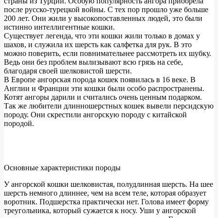
страны из Турции. Особую популярность ангора приобрела
после русско-турецкой войны. С тех пор прошло уже больше
200 лет. Они жили у высокопоставленных людей, это были
истинно интеллигентные кошки.
Существует легенда, что эти кошки жили только в домах у
шахов, и служила их шерсть как салфетка для рук. В это
можно поверить, если повнимательнее рассмотреть их шубку.
Ведь они без проблем вылизывают всю грязь на себе,
благодаря своей шелковистой шерсти.
В Европе ангорская порода кошек появилась в 16 веке. В
Англии и Франции эти кошки были особо распространены.
Котят ангоры дарили и считались очень ценным подарком.
Так же любители длинношерстных кошек вывели персидскую
породу. Они скрестили ангорскую породу с китайской
породой.
Основные характеристики породы
У ангорской кошки шелковистая, полудлинная шерсть. На шее
шерсть немного длиннее, чем на всем теле, которая образует
воротник. Подшерстка практически нет. Голова имеет форму
треугольника, который сужается к носу. Уши у ангорской