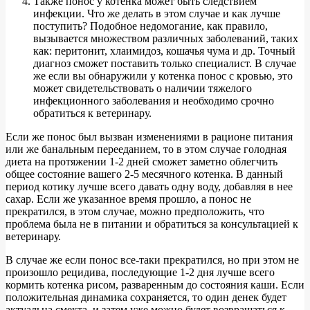
Также понос у котенка может быть следствием
инфекции. Что же делать в этом случае и как лучше
поступить? Подобное недомогание, как правило,
вызывается множеством различных заболеваний, таких
как: перитонит, хлаимидоз, кошачья чума и др. Точный
диагноз сможет поставить только специалист. В случае
же если вы обнаружили у котенка понос с кровью, это
может свидетельствовать о наличии тяжелого
инфекционного заболевания и необходимо срочно
обратиться к ветеринару.
Если же понос был вызван изменениями в рационе питания
или же банальным перееданием, то в этом случае голодная
диета на протяжении 1-2 дней сможет заметно облегчить
общее состояние вашего 2-5 месячного котенка. В данный
период котику лучше всего давать одну воду, добавляя в нее
сахар. Если же указанное время прошло, а понос не
прекратился, в этом случае, можно предположить, что
проблема была не в питании и обратиться за консультацией к
ветеринару.
В случае же если понос все-таки прекратился, но при этом не
произошло рецидива, последующие 1-2 дня лучше всего
кормить котенка рисом, разваренным до состояния каши. Если
положительная динамика сохраняется, то один денек будет
актуальна смекта, и затем уже можно будет возвращаться к