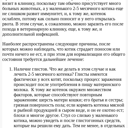
визит в клинику, поскольку там обычно присутствует много
больных животных, а у маленького 2-5 месячного котика еще
не слишком развит иммунитет, и, к тому же, котенок
ослаблен, потому как сильно поносит и у него открылась
рвота. В этом случае, к сожалению, можно заразить его после
похода в ветеринарную клинику, еще, к тому же, и
дополнительной инфекцией.
Наиболее распространены следующие причины, после
которых можно наблюдать, что котик страдает поносом или
почти ничего не ест, и при этом для нормализации его общего
состояния требуется дальнейшее лечение:
Наличие глистов. Что же делать в этом случае и как
лечить 2-5 месячного котенка? Глисты имеются
фактически у всех котят, поскольку процесс заражения
происходит после употребления в пищу материнского
молока. К тому же котенок окружен множеством
факторов, которые способствуют повторным
заражениям: шерсть матери кошки; его братья и сестры;
грязная поверхность пола; если кормить котенка мясной
и рыбной продукцией в сыром виде, и он ее охотно ест;
блохи и многое другое. Стул со слизью у маленького
котика, можно увидеть и после глистогонных средств,
которые вы решили ему дать. Тем не менее, в отдельных