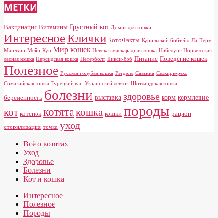
МЕТКИ
Грустный кот
Вакцинация
Витамины
Домик для кошки
Клички
Интересное
КотоФакты
Курильский бобтейл
Ла-Перм
Мир кошек
Манчкин
Мейн-Кун
Невская маскарадная кошка
Нибелунг
Норвежская
Питание
Поведение кошек
лесная кошка
Персидская кошка
Петерболт
Пикси-боб
Полезное
Русская голубая кошка
Рэгдолл
Саванна
Селкирк-рекс
Сомалийская кошка
Турецкий ван
Украинский левкой
Шотландская кошка
болезни
здоровье
выставка
корм
кормление
беременность
породы
котята
кот
кошка
котенок
кошки
рацион
уход
стерилизация
течка
Всё о котятах
Уход
Здоровье
Болезни
Кот и кошка
Интересное
Полезное
Породы