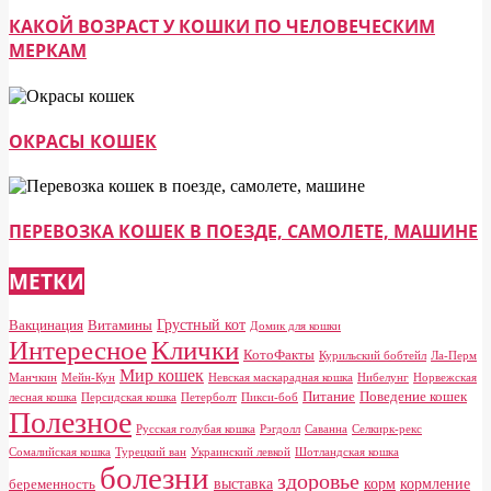
КАКОЙ ВОЗРАСТ У КОШКИ ПО ЧЕЛОВЕЧЕСКИМ
МЕРКАМ
ОКРАСЫ КОШЕК
ПЕРЕВОЗКА КОШЕК В ПОЕЗДЕ, САМОЛЕТЕ, МАШИНЕ
МЕТКИ
Грустный кот
Вакцинация
Витамины
Домик для кошки
Клички
Интересное
КотоФакты
Курильский бобтейл
Ла-Перм
Мир кошек
Манчкин
Мейн-Кун
Невская маскарадная кошка
Нибелунг
Норвежская
Питание
Поведение кошек
лесная кошка
Персидская кошка
Петерболт
Пикси-боб
Полезное
Русская голубая кошка
Рэгдолл
Саванна
Селкирк-рекс
Сомалийская кошка
Турецкий ван
Украинский левкой
Шотландская кошка
болезни
здоровье
выставка
корм
кормление
беременность