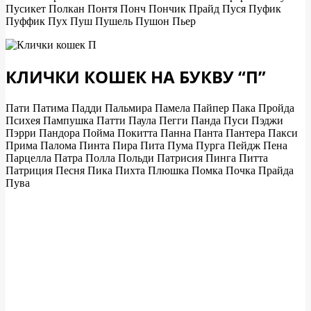
Пусикет Полкан Понтя Понч Пончик Прайд Пуся Пуфик
Пуффик Пух Пуш Пушель Пушон Пьер
КЛИЧКИ КОШЕК НА БУКВУ “П”
Пати Патима Падди Пальмира Памела Пайпер Пака Пройда
Психея Пампушка Патти Паула Пегги Панда Пуси Пэджи
Пэрри Пандора Пойма Покитта Панна Панта Пантера Пакси
Прима Палома Пинта Пира Пита Пума Пурга Пейдж Пена
Парцелла Патра Полла Польди Патрисия Пинга Питта
Патриция Песня Пика Пихта Плюшка Помка Почка Прайда
Пува