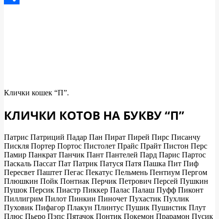
Отправить
Клички кошек “П”.
КЛИЧКИ КОТОВ НА БУКВУ “П”
Патрис Патриций Падар Пан Пират Пирей Пирс Писанчу
Пискля Портер Портос Пистолет Прайс Прайт Пистон Перс
Памир Панкрат Панчик Пант Пантелей Пард Парис Партос
Паскаль Пассат Пат Патрик Патуся Патя Пашка Пит Пиф
Пересвет Паштет Пегас Пекатус Пельмень Пентиум Пергом
Плюшкин Пойк Понтиак Перчик Петрович Персей Пушкин
Пушок Персик Пиастр Пиккер Палас Палаш Пуфф Пиконт
Пиллигрим Пилот Пинкин Пиночет Пухастик Пухлик
Пуховик Пифагор Плакун Плинтус Пушик Пушистик Плут
Плюс Пьеро Пэпс Пятачок Понтик Покемон Прарамон Пусик