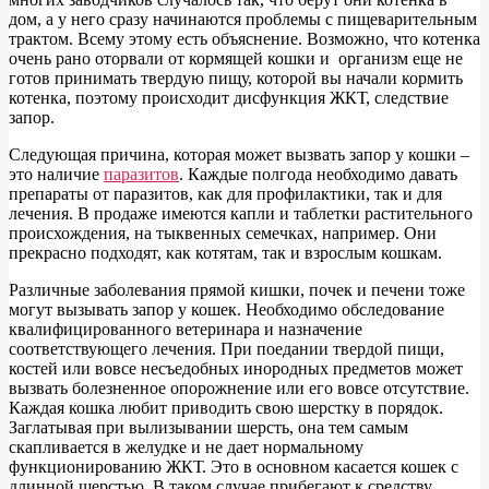
дом, а у него сразу начинаются проблемы с пищеварительным
трактом. Всему этому есть объяснение. Возможно, что котенка
очень рано оторвали от кормящей кошки и организм еще не
готов принимать твердую пищу, которой вы начали кормить
котенка, поэтому происходит дисфункция ЖКТ, следствие
запор.
Следующая причина, которая может вызвать запор у кошки –
это наличие
паразитов
. Каждые полгода необходимо давать
препараты от паразитов, как для профилактики, так и для
лечения. В продаже имеются капли и таблетки растительного
происхождения, на тыквенных семечках, например. Они
прекрасно подходят, как котятам, так и взрослым кошкам.
Различные заболевания прямой кишки, почек и печени тоже
могут вызывать запор у кошек. Необходимо обследование
квалифицированного ветеринара и назначение
соответствующего лечения. При поедании твердой пищи,
костей или вовсе несъедобных инородных предметов может
вызвать болезненное опорожнение или его вовсе отсутствие.
Каждая кошка любит приводить свою шерстку в порядок.
Заглатывая при вылизывании шерсть, она тем самым
скапливается в желудке и не дает нормальному
функционированию ЖКТ. Это в основном касается кошек с
длинной шерстью. В таком случае прибегают к средству,