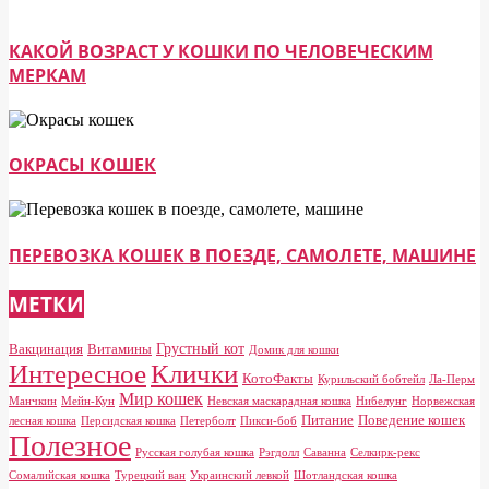
КАКОЙ ВОЗРАСТ У КОШКИ ПО ЧЕЛОВЕЧЕСКИМ
МЕРКАМ
ОКРАСЫ КОШЕК
ПЕРЕВОЗКА КОШЕК В ПОЕЗДЕ, САМОЛЕТЕ, МАШИНЕ
МЕТКИ
Грустный кот
Вакцинация
Витамины
Домик для кошки
Клички
Интересное
КотоФакты
Курильский бобтейл
Ла-Перм
Мир кошек
Манчкин
Мейн-Кун
Невская маскарадная кошка
Нибелунг
Норвежская
Питание
Поведение кошек
лесная кошка
Персидская кошка
Петерболт
Пикси-боб
Полезное
Русская голубая кошка
Рэгдолл
Саванна
Селкирк-рекс
Сомалийская кошка
Турецкий ван
Украинский левкой
Шотландская кошка