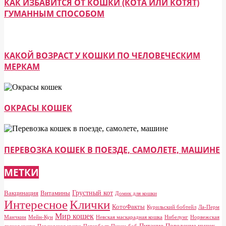
КАК ИЗБАВИТСЯ ОТ КОШКИ (КОТА ИЛИ КОТЯТ)
ГУМАННЫМ СПОСОБОМ
КАКОЙ ВОЗРАСТ У КОШКИ ПО ЧЕЛОВЕЧЕСКИМ
МЕРКАМ
ОКРАСЫ КОШЕК
ПЕРЕВОЗКА КОШЕК В ПОЕЗДЕ, САМОЛЕТЕ, МАШИНЕ
МЕТКИ
Грустный кот
Вакцинация
Витамины
Домик для кошки
Клички
Интересное
КотоФакты
Курильский бобтейл
Ла-Перм
Мир кошек
Манчкин
Мейн-Кун
Невская маскарадная кошка
Нибелунг
Норвежская
Питание
Поведение кошек