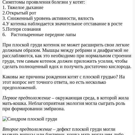
Симптомы проявления болезни у котят:
1. Тяжелое дыхание
2.Открытый рот
3. Сниженный уровень активности, вялость
4.У котенка наблюдается значительное отставание в росте
5.Потеря сознания
6. Растопыренные передние лапы
При плоской груди котенок не может расширить свои легкие
должным образом. Мышцы между ребрами и диафрагмой не
расслабляются, как это необходимо при нормальном строении
груди, тем самым котенок должен приложить усилия, чтобы
сделать полноценный вдох и получить достаточно кислорода.
Каковы же причины рождения котят с плоской грудью? На
этот вопрос нет точного ответа, но есть несколько
предположений.
Первое предположение
– окружающая среда, в которой жила
мать-кошка. Неблагоприятная экология могла сыграть роль
при формировании эмбриона.
Второе предположение
– дефект плоской груди могли
вызвать вирусы или бактерии, кошка-мать могла чем-либо