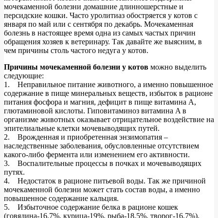
мочекаменной болезни домашние длинношерстные и
персидские кошки. Часто уролитиаз обостряется у котов с
января по май или с сентября по декабрь. Мочекаменная
болезнь в настоящее время одна из самых частых причин
обращения хозяев к ветеринару. Так давайте же выясним, в
чем причины столь частого недуга у котов.
Причины мочекаменной болезни у котов
можно выделить
следующие:
1. Неправильное питание животного, а именно повышенное
содержание в пище минеральных веществ, избыток в рационе
питания фосфора и магния, дефицит в пище витамина А,
глютаминовой кислоты. Гиповитаминоз витамина A в
организме животных оказывает отрицательное воздействие на
эпителиальные клетки мочевыводящих путей.
2. Врожденная и приобретенная энзимопатия –
наследственные заболевания, обусловленные отсутствием
какого-либо фермента или изменением его активности.
3. Воспалительные процессы в почках и мочевыводящих
путях.
4. Недостаток в рационе питьевой воды. Так же причиной
мочекаменной болезни может стать состав воды, а именно
повышенное содержание кальция.
5. Избыточное содержание белка в рационе кошек
(говядина-16,7%, курица-19%, рыба-18,5%, творог-16,7%),