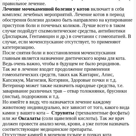
правильное лечение.
Лечение мочекаменной болезни у котов
включает в себя
комплекс лечебных мероприятий. Лечение котов в период
обострения болезни должно быть направлено на купирование
приступов боли и почечных коликов. Лучше всего в таком
случае подойдут спазмолитические средства, антибиотики
(Диспаркам, Гентамицин и др.) в сочетании с гомеопатией. В
случае, если мочеиспускание отсутствует, то применяют
катетеризацию.
После снятия боли и восстановления мочеиспускания
главным является назначение диетического корма для кота.
Ведь очень важно, чтобы в будущем не было рецидивов.
Так же в лечение входит продолжение применения
гомеопатических средств, таких как Кантарис, Апис,
Капсикум, Магнезия, Котэрвин, Здоровые почки и т.д.
Ветеринар может также назначить народные средства, т.е.
заваривание различных трав – отвар толокнянки, брусники
(листья), подорожник и т.д.
Но имейте в виду, что назначается лечение каждому
животному индивидуально, все зависит от того, какого вида
камни у вашего кота –
Струвиты
(трехвалентные фосфаты)
или же
Оксалаты
(соли щавелевой кислоты). Так же врач
должен провести анализ мочи, крови, а уже потом назначать
соответствующие медицинские препараты.
Отсутствие камней в мочевом пузыре и почках кота