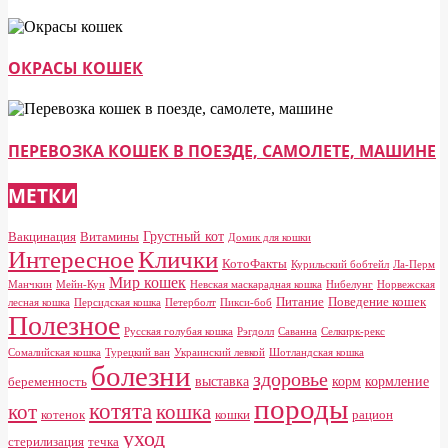
ОКРАСЫ КОШЕК
ПЕРЕВОЗКА КОШЕК В ПОЕЗДЕ, САМОЛЕТЕ, МАШИНЕ
МЕТКИ
Грустный кот
Вакцинация
Витамины
Домик для кошки
Клички
Интересное
КотоФакты
Курильский бобтейл
Ла-Перм
Мир кошек
Манчкин
Мейн-Кун
Невская маскарадная кошка
Нибелунг
Норвежская
Питание
Поведение кошек
лесная кошка
Персидская кошка
Петерболт
Пикси-боб
Полезное
Русская голубая кошка
Рэгдолл
Саванна
Селкирк-рекс
Сомалийская кошка
Турецкий ван
Украинский левкой
Шотландская кошка
болезни
здоровье
выставка
корм
кормление
беременность
породы
котята
кот
кошка
котенок
кошки
рацион
уход
стерилизация
течка