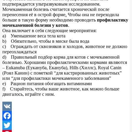
подтверждается ультразвуковым исследованием.
Мочекаменная болезнь считается хронической после
перенесения её в острой форме
.
Чтобы она не переходила
больше в такую форму необходимо проводить
профилактику
мочекаменной болезни у котов
.
Она включает в себя следующие мероприятия:
a) Уменьшение веса тела кота
b) Обязательно, чтобы в миске была вода
c) Ограждать от сквозняков и холодов, животное не должно
переохлаждаться
d) Правильный подбор корма для котов с мочекаменной
болезнью. Хорошими профилактическими кормами являются
– Eukanuba (Еукануба, Екануба), Hills (Хиллс), Royal Canin
(Роял Канин) с пометкой “для кастрированных животных”
или “для профилактики мочекаменного заболевания”
e) Рацион питания обогащать витаминами
f) Старайтесь, чтобы ваше животное, как можно больше
двигалось, играйте с ним.
VK
Facebook