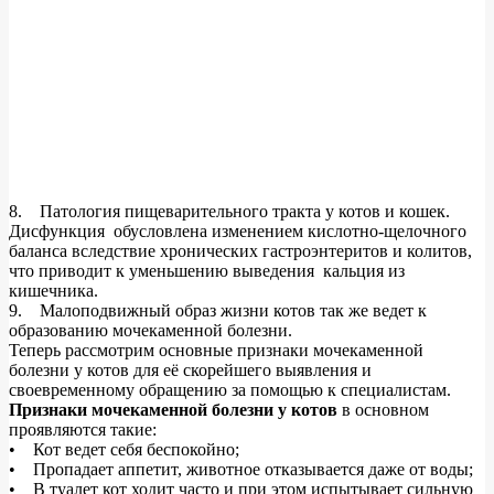
8. Патология пищеварительного тракта у котов и кошек.
Дисфункция обусловлена изменением кислотно-щелочного
баланса вследствие хронических гастроэнтеритов и колитов,
что приводит к уменьшению выведения кальция из
кишечника.
9. Малоподвижный образ жизни котов так же ведет к
образованию мочекаменной болезни.
Теперь рассмотрим основные признаки мочекаменной
болезни у котов для её скорейшего выявления и
своевременному обращению за помощью к специалистам.
Признаки мочекаменной болезни у котов
в основном
проявляются такие:
• Кот ведет себя беспокойно;
• Пропадает аппетит, животное отказывается даже от воды;
• В туалет кот ходит часто и при этом испытывает сильную