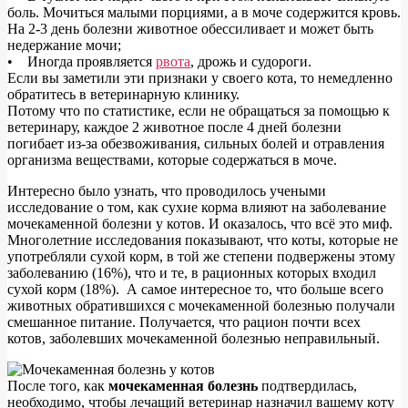
боль. Мочиться малыми порциями, а в моче содержится кровь.
На 2-3 день болезни животное обессиливает и может быть
недержание мочи;
• Иногда проявляется
рвота
, дрожь и судороги.
Если вы заметили эти признаки у своего кота, то немедленно
обратитесь в ветеринарную клинику.
Потому что по статистике, если не обращаться за помощью к
ветеринару, каждое 2 животное после 4 дней болезни
погибает из-за обезвоживания, сильных болей и отравления
организма веществами, которые содержаться в моче.
Интересно было узнать, что проводилось учеными
исследование о том, как сухие корма влияют на заболевание
мочекаменной болезни у котов. И оказалось, что всё это миф.
Многолетние исследования показывают, что коты, которые не
употребляли сухой корм, в той же степени подвержены этому
заболеванию (16%), что и те, в рационных которых входил
сухой корм (18%). А самое интересное то, что больше всего
животных обратившихся с мочекаменной болезнью получали
смешанное питание. Получается, что рацион почти всех
котов, заболевших мочекаменной болезнью неправильный.
После того, как
мочекаменная болезнь
подтвердилась,
необходимо, чтобы лечащий ветеринар назначил вашему коту