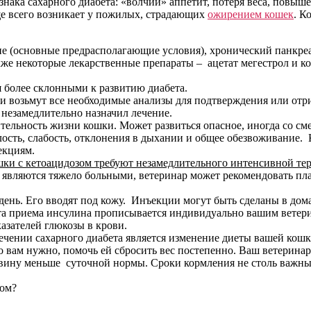
нака сахарного диабета: «волчий» аппетит, потеря веса, повыш
ще всего возникает у пожилых, страдающих
ожирением кошек
. К
ние (основные предрасполагающие условия), хронический панкре
акже некоторые лекарственные препараты – ацетат мегестрол и к
 более склонными к развитию диабета.
и возьмут все необходимые анализы для подтверждения или отри
 незамедлительно назначил лечение.
тельность жизни кошки. Может развиться опасное, иногда со см
ялость, слабость, отклонения в дыхании и общее обезвоживание.
екциям.
ки с кетоацидозом требуют незамедлительного интенсивной те
е являются тяжело больными, ветеринар может рекомендовать пл
ень. Его вводят под кожу. Инъекции могут быть сделаны в дом
тота приема инсулина прописывается индивидуально вашим ветер
азателей глюкозы в крови.
ечении сахарного диабета является изменение диеты вашей кош
то вам нужно, помочь ей сбросить вес постепенно. Ваш ветерина
овину меньше суточной нормы. Сроки кормления не столь важны
том?