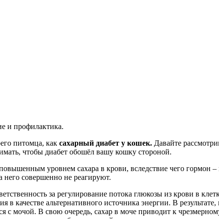
ие и профилактика.
оего питомца, как
сахарный диабет у кошек.
Давайте рассмотрим
имать, чтобы диабет обошёл вашу кошку стороной.
повышенным уровнем сахара в крови, вследствие чего гормон –
а него совершенно не реагируют.
етственность за регулирование потока глюкозы из крови в клет
 в качестве альтернативного источника энергии. В результате, к
ся с мочой. В свою очередь, сахар в моче приводит к чрезмерн