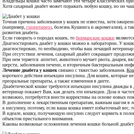
Владельцы кошки часто замечают эти четыре классических приз
Хотя сахарный диабет может поражать любую кошку, но он ча
Точная причина заболевания у кошек не известна, хотя ожире
(например,
гипертиреоз
, болезнь Кушинга и акромегалия), а т
развития диабета.
Если говорить о породах кошек, то
бирманские кошки
являются
Диагностировать диабет у кошки можно в лаборатории. У кошк
диагностирован, то необходимо, чтобы ваш лечащий ветеринар
При отсутствии лечения, сахарный диабет сокращает продолжи
При нем теряется аппетит, животного мучает рвота, диарея, в
шерсти, заболевания печени, и вторичным бактериальным инф
Лечение диабета у кошек
связано с тяжестью заболевания.
Кош
короткого действия инъекции инсулина. Для кошек, которые н
преоральные препараты, а также изменения в диете.
Диабетической кошке требуются инъекции инсулина дважды в д
ветеринар покажет Вам, как делать эти инъекции. Доза и час
возможно, потребуется внести коррективы на основе новых пок
В дополнение к лекарственным препаратам, важным шагом в л
к инсулину, поэтому, если ваша кошка имеет избыточный вес, 
В идеале, кошку, получающую инсулин следует кормить в пол
объектом пристального внимания.
Каковы возможные осложнения лечения кошки больной диабе