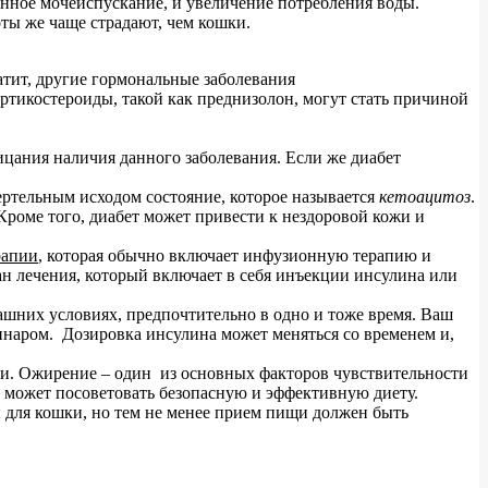
енное мочеиспускание, и увеличение потребления воды.
оты же чаще страдают, чем кошки.
атит, другие гормональные заболевания
ортикостероиды, такой как преднизолон, могут стать причиной
цания наличия данного заболевания. Если же диабет
ертельным исходом состояние, которое называется
кетоацитоз
.
 Кроме того, диабет может привести к нездоровой кожи и
рапии
, которая обычно включает инфузионную терапию и
ан лечения, который включает в себя инъекции инсулина или
ашних условиях, предпочтительно в одно и тоже время. Ваш
инаром. Дозировка инсулина может меняться со временем и,
ки. Ожирение – один из основных факторов чувствительности
р может посоветовать безопасную и эффективную диету.
 для кошки, но тем не менее прием пищи должен быть