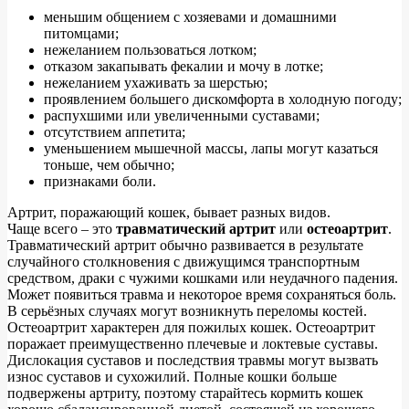
меньшим общением с хозяевами и домашними
питомцами;
нежеланием пользоваться лотком;
отказом закапывать фекалии и мочу в лотке;
нежеланием ухаживать за шерстью;
проявлением большего дискомфорта в холодную погоду;
распухшими или увеличенными суставами;
отсутствием аппетита;
уменьшением мышечной массы, лапы могут казаться
тоньше, чем обычно;
признаками боли.
Артрит, поражающий кошек, бывает разных видов.
Чаще всего – это
травматический артрит
или
остеоартрит
.
Травматический артрит обычно развивается в результате
случайного столкновения с движущимся транспортным
средством, драки с чужими кошками или неудачного падения.
Может появиться травма и некоторое время сохраняться боль.
В серьёзных случаях могут возникнуть переломы костей.
Остеоартрит характерен для пожилых кошек. Остеоартрит
поражает преимущественно плечевые и локтевые суставы.
Дислокация суставов и последствия травмы могут вызвать
износ суставов и сухожилий. Полные кошки больше
подвержены артриту, поэтому старайтесь кормить кошек