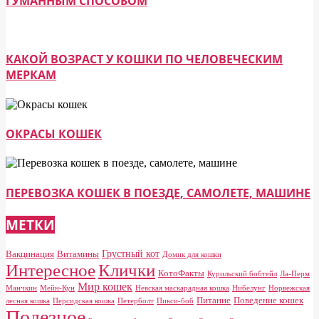
ГУМАННЫМ СПОСОБОМ
КАКОЙ ВОЗРАСТ У КОШКИ ПО ЧЕЛОВЕЧЕСКИМ
МЕРКАМ
ОКРАСЫ КОШЕК
ПЕРЕВОЗКА КОШЕК В ПОЕЗДЕ, САМОЛЕТЕ, МАШИНЕ
МЕТКИ
Грустный кот
Вакцинация
Витамины
Домик для кошки
Клички
Интересное
КотоФакты
Курильский бобтейл
Ла-Перм
Мир кошек
Манчкин
Мейн-Кун
Невская маскарадная кошка
Нибелунг
Норвежская
Питание
Поведение кошек
лесная кошка
Персидская кошка
Петерболт
Пикси-боб
Полезное