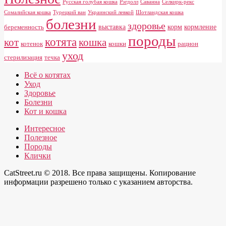
Русская голубая кошка
Рэгдолл
Саванна
Селкирк-рекс
Сомалийская кошка
Турецкий ван
Украинский левкой
Шотландская кошка
болезни
здоровье
выставка
корм
кормление
беременность
породы
котята
кот
кошка
котенок
кошки
рацион
уход
стерилизация
течка
Всё о котятах
Уход
Здоровье
Болезни
Кот и кошка
Интересное
Полезное
Породы
Клички
CatStreet.ru © 2018. Все права защищены. Копирование
информации разрешено только с указанием авторства.